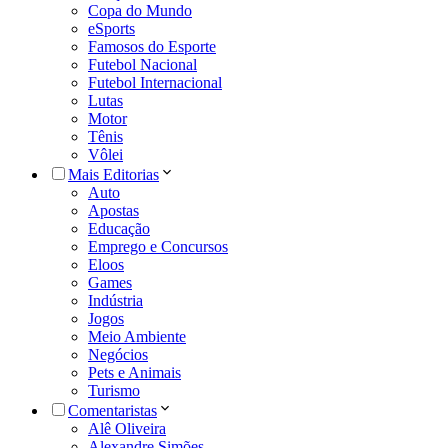
Copa do Mundo
eSports
Famosos do Esporte
Futebol Nacional
Futebol Internacional
Lutas
Motor
Tênis
Vôlei
Mais Editorias
Auto
Apostas
Educação
Emprego e Concursos
Eloos
Games
Indústria
Jogos
Meio Ambiente
Negócios
Pets e Animais
Turismo
Comentaristas
Alê Oliveira
Alexandre Simões