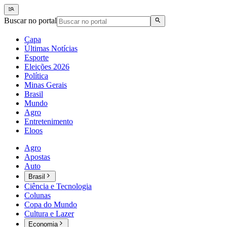
Buscar no portal
Capa
Últimas Notícias
Esporte
Eleições 2026
Política
Minas Gerais
Brasil
Mundo
Agro
Entretenimento
Eloos
Agro
Apostas
Auto
Brasil
Ciência e Tecnologia
Colunas
Copa do Mundo
Cultura e Lazer
Economia