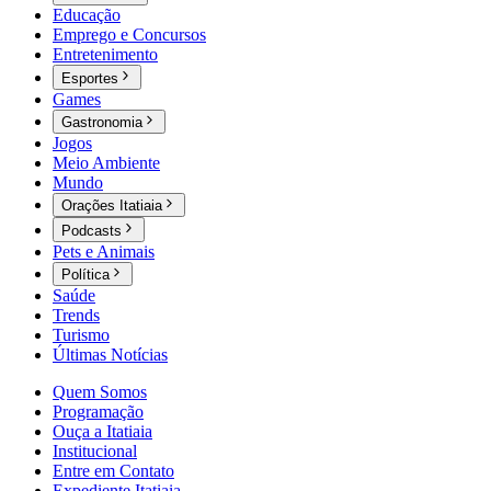
Educação
Emprego e Concursos
Entretenimento
Esportes
Games
Gastronomia
Jogos
Meio Ambiente
Mundo
Orações Itatiaia
Podcasts
Pets e Animais
Política
Saúde
Trends
Turismo
Últimas Notícias
Quem Somos
Programação
Ouça a Itatiaia
Institucional
Entre em Contato
Expediente Itatiaia