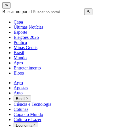
Buscar no portal
Capa
Últimas Notícias
Esporte
Eleições 2026
Política
Minas Gerais
Brasil
Mundo
Agro
Entretenimento
Eloos
Agro
Apostas
Auto
Brasil
Ciência e Tecnologia
Colunas
Copa do Mundo
Cultura e Lazer
Economia