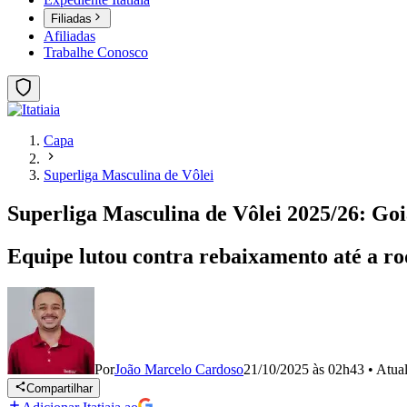
Filiadas
Afiliadas
Trabalhe Conosco
Capa
Superliga Masculina de Vôlei
Superliga Masculina de Vôlei 2025/26: Goiá
Equipe lutou contra rebaixamento até a rod
Por
João Marcelo Cardoso
21/10/2025 às 02h43
•
Atua
Compartilhar