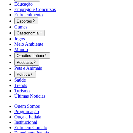
Educação
Emprego e Concursos
Entretenimento
Esportes
Games
Gastronomia
Jogos
Meio Ambiente
Mundo
Orações Itatiaia
Podcasts
Pets e Animais
Política
Saúde
Trends
Turismo
Últimas Notícias
Quem Somos
Programação
Ouça a Itatiaia
Institucional
Entre em Contato
Expediente Itatiaia