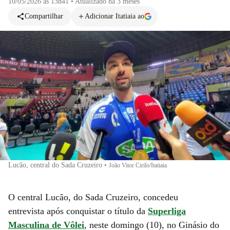
10/05/2026 às 13h41
•
Atualizado
há 3 meses
Compartilhar
Adicionar Itatiaia ao
Lucão, central do Sada Cruzeiro
•
João Vitor Cirilo/Itatiaia
O central Lucão, do Sada Cruzeiro, concedeu
entrevista
após conquistar o título da
Superliga
Masculina de Vôlei
, neste domingo (10), no Ginásio do