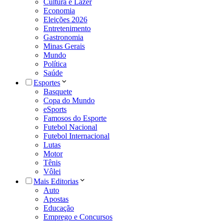
Cultura e Lazer
Economia
Eleições 2026
Entretenimento
Gastronomia
Minas Gerais
Mundo
Política
Saúde
Esportes
Basquete
Copa do Mundo
eSports
Famosos do Esporte
Futebol Nacional
Futebol Internacional
Lutas
Motor
Tênis
Vôlei
Mais Editorias
Auto
Apostas
Educação
Emprego e Concursos