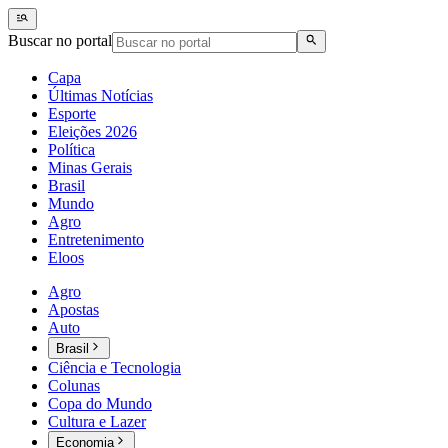
Buscar no portal
Capa
Últimas Notícias
Esporte
Eleições 2026
Política
Minas Gerais
Brasil
Mundo
Agro
Entretenimento
Eloos
Agro
Apostas
Auto
Brasil
Ciência e Tecnologia
Colunas
Copa do Mundo
Cultura e Lazer
Economia