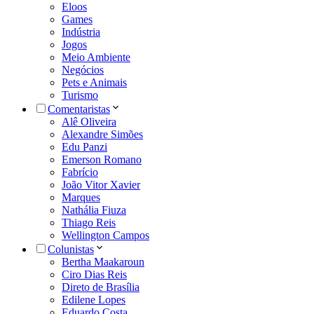
Eloos
Games
Indústria
Jogos
Meio Ambiente
Negócios
Pets e Animais
Turismo
Comentaristas
Alê Oliveira
Alexandre Simões
Edu Panzi
Emerson Romano
Fabrício
João Vitor Xavier
Marques
Nathália Fiuza
Thiago Reis
Wellington Campos
Colunistas
Bertha Maakaroun
Ciro Dias Reis
Direto de Brasília
Edilene Lopes
Eduardo Costa