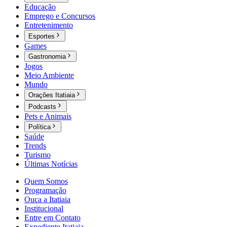
Educação
Emprego e Concursos
Entretenimento
Esportes
Games
Gastronomia
Jogos
Meio Ambiente
Mundo
Orações Itatiaia
Podcasts
Pets e Animais
Política
Saúde
Trends
Turismo
Últimas Notícias
Quem Somos
Programação
Ouça a Itatiaia
Institucional
Entre em Contato
Expediente Itatiaia