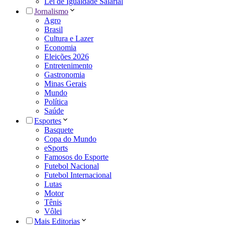
Lei de Igualdade Salarial
Jornalismo
Agro
Brasil
Cultura e Lazer
Economia
Eleições 2026
Entretenimento
Gastronomia
Minas Gerais
Mundo
Política
Saúde
Esportes
Basquete
Copa do Mundo
eSports
Famosos do Esporte
Futebol Nacional
Futebol Internacional
Lutas
Motor
Tênis
Vôlei
Mais Editorias