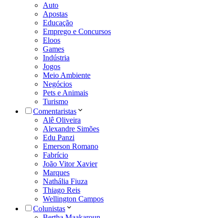
Auto
Apostas
Educação
Emprego e Concursos
Eloos
Games
Indústria
Jogos
Meio Ambiente
Negócios
Pets e Animais
Turismo
Comentaristas
Alê Oliveira
Alexandre Simões
Edu Panzi
Emerson Romano
Fabrício
João Vitor Xavier
Marques
Nathália Fiuza
Thiago Reis
Wellington Campos
Colunistas
Bertha Maakaroun