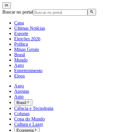
Buscar no portal
Capa
Últimas Notícias
Esporte
Eleições 2026
Política
Minas Gerais
Brasil
Mundo
Agro
Entretenimento
Eloos
Agro
Apostas
Auto
Brasil
Ciência e Tecnologia
Colunas
Copa do Mundo
Cultura e Lazer
Economia