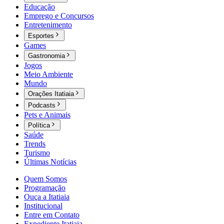
Educação
Emprego e Concursos
Entretenimento
Esportes
Games
Gastronomia
Jogos
Meio Ambiente
Mundo
Orações Itatiaia
Podcasts
Pets e Animais
Política
Saúde
Trends
Turismo
Últimas Notícias
Quem Somos
Programação
Ouça a Itatiaia
Institucional
Entre em Contato
Expediente Itatiaia