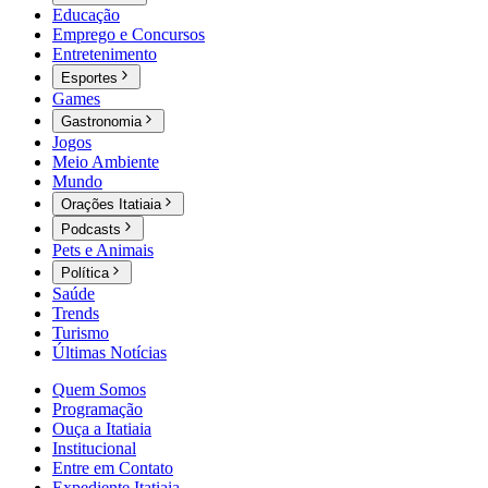
Educação
Emprego e Concursos
Entretenimento
Esportes
Games
Gastronomia
Jogos
Meio Ambiente
Mundo
Orações Itatiaia
Podcasts
Pets e Animais
Política
Saúde
Trends
Turismo
Últimas Notícias
Quem Somos
Programação
Ouça a Itatiaia
Institucional
Entre em Contato
Expediente Itatiaia