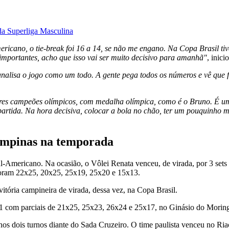
 da Superliga Masculina
mericano, o tie-break foi 16 a 14, se não me engano. Na Copa Brasil t
mportantes, acho que isso vai ser muito decisivo para amanhã"
, inic
analisa o jogo como um todo. A gente pega todos os números e vê que f
adores campeões olímpicos, com medalha olímpica, como é o Bruno. É
 partida. Na hora decisiva, colocar a bola no chão, ter um pouquinho 
ampinas na temporada
Sul-Americano. Na ocasião, o Vôlei Renata venceu, de virada, por 3 se
s foram 22x25, 20x25, 25x19, 25x20 e 15x13.
ória campineira de virada, dessa vez, na Copa Brasil.
 1 com parciais de 21x25, 25x23, 26x24 e 25x17, no Ginásio do Morin
os dois turnos diante do Sada Cruzeiro. O time paulista venceu no Riach