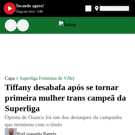
Tocando agora!
Belo Horizonte
Ouça ao vivo
/
24h
Capa
Superliga Feminina de Vôlei
Tiffany desabafa após se tornar
primeira mulher trans campeã da
Superliga
Oposta de Osasco foi um dos destaques da campanha
que terminou com o título
Por
Leonardo Parrela