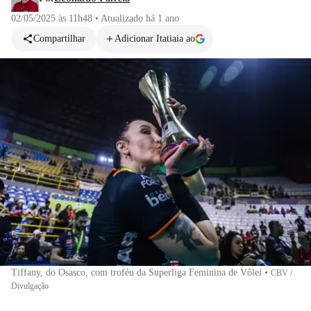
02/05/2025 às 11h48
•
Atualizado
há 1 ano
Compartilhar
Adicionar Itatiaia ao
Tiffany, do Osasco, com troféu da Superliga Feminina de Vôlei
•
CBV /
Divulgação