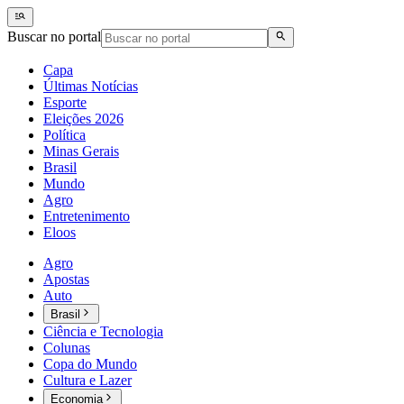
Buscar no portal
Capa
Últimas Notícias
Esporte
Eleições 2026
Política
Minas Gerais
Brasil
Mundo
Agro
Entretenimento
Eloos
Agro
Apostas
Auto
Brasil
Ciência e Tecnologia
Colunas
Copa do Mundo
Cultura e Lazer
Economia