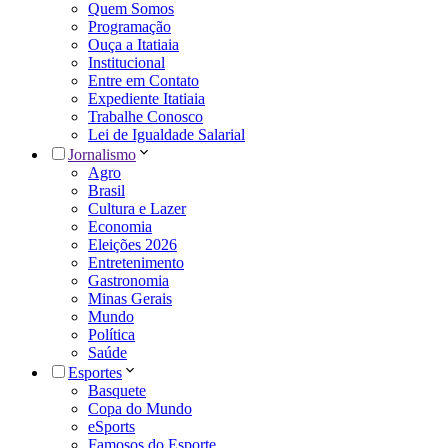
Quem Somos
Programação
Ouça a Itatiaia
Institucional
Entre em Contato
Expediente Itatiaia
Trabalhe Conosco
Lei de Igualdade Salarial
Jornalismo
Agro
Brasil
Cultura e Lazer
Economia
Eleições 2026
Entretenimento
Gastronomia
Minas Gerais
Mundo
Política
Saúde
Esportes
Basquete
Copa do Mundo
eSports
Famosos do Esporte