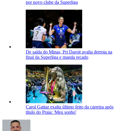
por novo clube da Superliga
De saída do Minas, Pri Daroit avalia derrota na
final da Superliga e manda recado
Carol Gattaz exalta último feito da carreira após
título do Praia: 'Meu sonho'