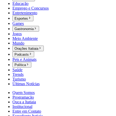
Educação
Emprego e Concursos
Entretenimento
Esportes
Games
Gastronomia
Jogos
Meio Ambiente
Mundo
Orações Itatiaia
Podcasts
Pets e Animais
Política
Saúde
Trends
Turismo
Últimas Notícias
Quem Somos
Programação
Ouça a Itatiaia
Institucional
Entre em Contato
Expediente Itatiaia