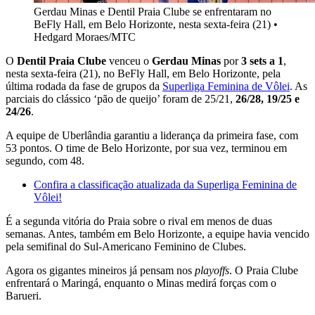
Gerdau Minas e Dentil Praia Clube se enfrentaram no
BeFly Hall, em Belo Horizonte, nesta sexta-feira (21)
•
Hedgard Moraes/MTC
O
Dentil Praia Clube
venceu o
Gerdau Minas
por
3 sets a 1
,
nesta sexta-feira (21), no BeFly Hall, em Belo Horizonte, pela
última rodada da fase de grupos da
Superliga Feminina de Vôlei
. As
parciais do clássico ‘pão de queijo’ foram de 25/21,
26/28, 19/25 e
24/26
.
A equipe de Uberlândia garantiu a liderança da primeira fase, com
53 pontos. O time de Belo Horizonte, por sua vez, terminou em
segundo, com 48.
Confira a classificação atualizada da Superliga Feminina de
Vôlei!
É a segunda vitória do Praia sobre o rival em menos de duas
semanas. Antes, também em Belo Horizonte, a equipe havia vencido
pela semifinal do Sul-Americano Feminino de Clubes.
Agora os gigantes mineiros já pensam nos
playoffs
. O Praia Clube
enfrentará o Maringá, enquanto o Minas medirá forças com o
Barueri.