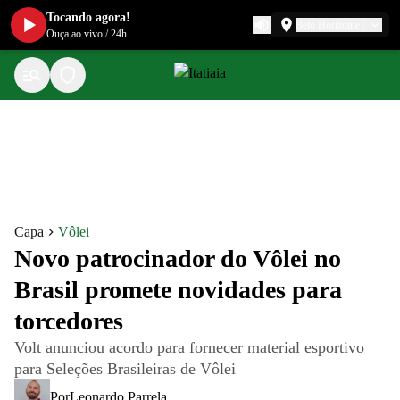
Tocando agora!
Belo Horizonte
Ouça ao vivo
/
24h
Capa
Vôlei
Novo patrocinador do Vôlei no
Brasil promete novidades para
torcedores
Volt anunciou acordo para fornecer material esportivo
para Seleções Brasileiras de Vôlei
Por
Leonardo Parrela