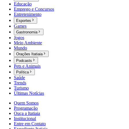
Educação
Emprego e Concursos
Entretenimento
Esportes
Games
Gastronomia
Jogos
Meio Ambiente
Mundo
Orações Itatiaia
Podcasts
Pets e Animais
Política
Saúde
Trends
Turismo
Últimas Notícias
Quem Somos
Programação
Ouça a Itatiaia
Institucional
Entre em Contato
Expediente Itatiaia