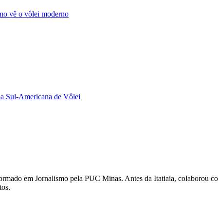
omo vê o vôlei moderno
opa Sul-Americana de Vôlei
 É formado em Jornalismo pela PUC Minas. Antes da Itatiaia, colaboro
tos.