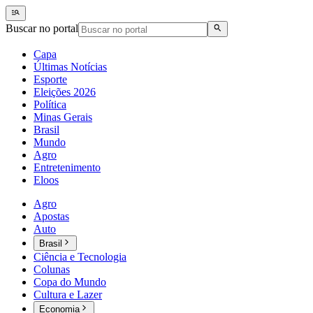
Buscar no portal
Capa
Últimas Notícias
Esporte
Eleições 2026
Política
Minas Gerais
Brasil
Mundo
Agro
Entretenimento
Eloos
Agro
Apostas
Auto
Brasil
Ciência e Tecnologia
Colunas
Copa do Mundo
Cultura e Lazer
Economia