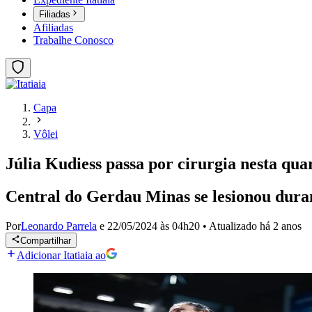
Filiadas
Afiliadas
Trabalhe Conosco
Capa
Vôlei
Júlia Kudiess passa por cirurgia nesta quar
Central do Gerdau Minas se lesionou duran
Por
Leonardo Parrela
e
22/05/2024 às 04h20
•
Atualizado
há 2 anos
Compartilhar
Adicionar Itatiaia ao