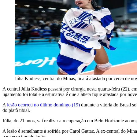
Júlia Kudiess, central do Minas, ficará afastada por cerca de n
A central Júlia Kudiess passará por cirurgia nesta quarta-feira (22), 
ligamento foi total e a estimativa é que a atleta fique afastada por nov
A
lesão ocorreu no último domingo (19)
durante a vitória do Brasil so
do platô tibial.
Júlia, de 21 anos, vai realizar a recuperação em Belo Horizonte aco
A lesão é semelhante à sofrida por Carol Gattaz. A ex-central do Mi
para esse tipo de lesão.