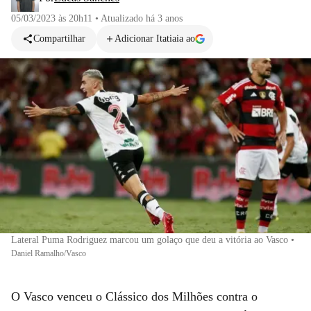
05/03/2023 às 20h11
•
Atualizado
há 3 anos
Compartilhar
Adicionar Itatiaia ao
Lateral Puma Rodriguez marcou um golaço que deu a vitória ao Vasco
•
Daniel Ramalho/Vasco
O Vasco venceu o Clássico dos Milhões contra o