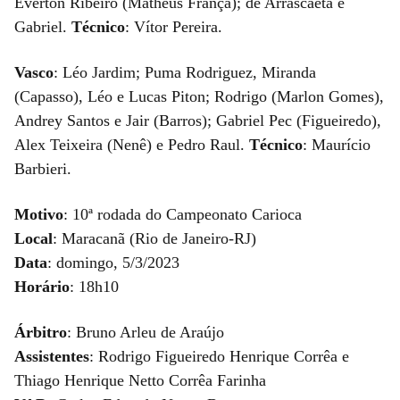
Everton Ribeiro (Matheus França); de Arrascaeta e
Gabriel.
Técnico
: Vítor Pereira.
Vasco
: Léo Jardim; Puma Rodriguez, Miranda
(Capasso), Léo e Lucas Piton; Rodrigo (Marlon Gomes),
Andrey Santos e Jair (Barros); Gabriel Pec (Figueiredo),
Alex Teixeira (Nenê) e Pedro Raul.
Técnico
: Maurício
Barbieri.
Motivo
: 10ª rodada do Campeonato Carioca
Local
: Maracanã (Rio de Janeiro-RJ)
Data
: domingo, 5/3/2023
Horário
: 18h10
Árbitro
: Bruno Arleu de Araújo
Assistentes
: Rodrigo Figueiredo Henrique Corrêa e
Thiago Henrique Netto Corrêa Farinha