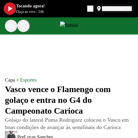
Tocando agora!
Belo Horizonte
Ouça ao vivo
/
24h
Capa
Esportes
Vasco vence o Flamengo com
golaço e entra no G4 do
Campeonato Carioca
Golaço do lateral Puma Rodriguez colocou o Vasco em
boas condições de avançar às semifinais do Carioca
Por
Lucas Sanches