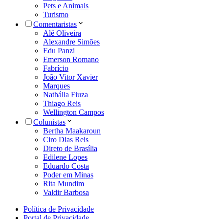
Pets e Animais
Turismo
Comentaristas
Alê Oliveira
Alexandre Simões
Edu Panzi
Emerson Romano
Fabrício
João Vitor Xavier
Marques
Nathália Fiuza
Thiago Reis
Wellington Campos
Colunistas
Bertha Maakaroun
Ciro Dias Reis
Direto de Brasília
Edilene Lopes
Eduardo Costa
Poder em Minas
Rita Mundim
Valdir Barbosa
Política de Privacidade
Portal de Privacidade