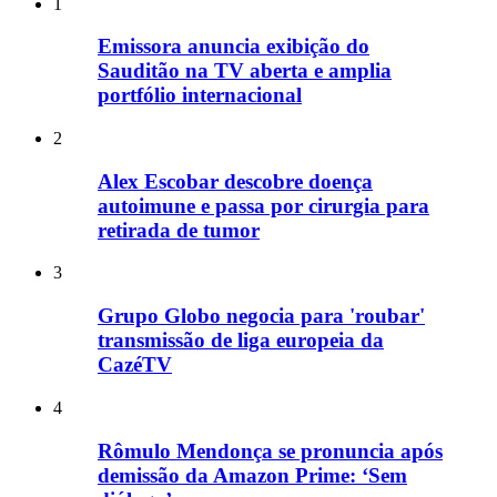
1
Emissora anuncia exibição do
Sauditão na TV aberta e amplia
portfólio internacional
2
Alex Escobar descobre doença
autoimune e passa por cirurgia para
retirada de tumor
3
Grupo Globo negocia para 'roubar'
transmissão de liga europeia da
CazéTV
4
Rômulo Mendonça se pronuncia após
demissão da Amazon Prime: ‘Sem