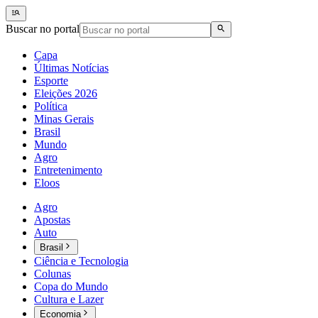
Buscar no portal
Capa
Últimas Notícias
Esporte
Eleições 2026
Política
Minas Gerais
Brasil
Mundo
Agro
Entretenimento
Eloos
Agro
Apostas
Auto
Brasil
Ciência e Tecnologia
Colunas
Copa do Mundo
Cultura e Lazer
Economia