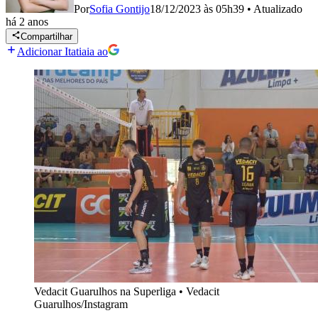
Por
Sofia Gontijo
18/12/2023 às 05h39
•
Atualizado
há 2 anos
Compartilhar
Adicionar Itatiaia ao
Vedacit Guarulhos na Superliga
•
Vedacit
Guarulhos/Instagram