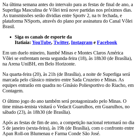
Na última semana antes do intervalo para as festas de final de ano, a
Superliga Masculina de Vôlei terá nove partidas nos próximos dias.
As transmissões serão dividias entre Sportv 2, na tv fechada, e
plataforma NSports, através do plano por assinatura do Canal Vôlei
Brasil.
Siga os canais de esporte da
Itatiaia:
YouTube
,
Twitter
,
Instagram
e
Facebook
Em um duelo mineiro, Itambé Minas e Montes Claros América
Vôlei se enfrentam nesta segunda-feira (18), às 18h30 (de Brasília),
na Arena UniBH, em Belo Horizonte.
Na quarta-feira (20), às 21h (de Brasília), a noite de Superliga será
marcada pelo clássico mineiro entre Sada Cruzeiro e Minas. As
equipes entrarão em quadra no Ginásio Poliesportivo do Riacho, em
Contagem.
O último jogo do ano também será protagonizado pelo Minas. O
time minas-tenista visitará o Vedacit Guarulhos, em Guarulhos, no
sábado (23), às 18h30 (de Brasília).
Após as festas de fim de ano, a competição nacional retornará no dia
5 de janeiro (sexta-feira), às 19h (de Brasília), com o confronto entre
Apan Roll-on Blumenau e Farma Conde São José.