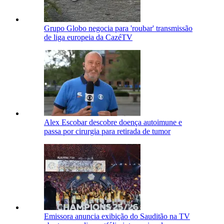
Grupo Globo negocia para 'roubar' transmissão
de liga europeia da CazéTV
Alex Escobar descobre doença autoimune e
passa por cirurgia para retirada de tumor
Emissora anuncia exibição do Sauditão na TV