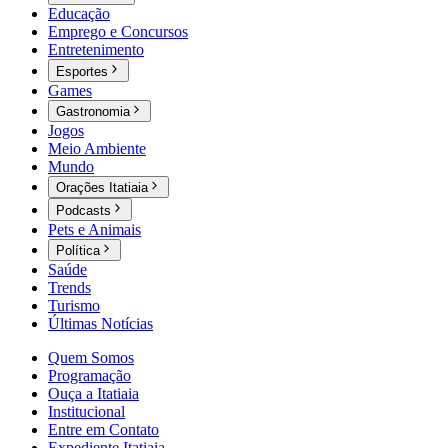
Educação
Emprego e Concursos
Entretenimento
Esportes
Games
Gastronomia
Jogos
Meio Ambiente
Mundo
Orações Itatiaia
Podcasts
Pets e Animais
Política
Saúde
Trends
Turismo
Últimas Notícias
Quem Somos
Programação
Ouça a Itatiaia
Institucional
Entre em Contato
Expediente Itatiaia