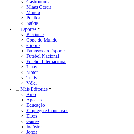
Gastronomia
Minas Gerais
Mundo
Política
Saúde
Esportes
Basquete
Copa do Mundo
eSports
Famosos do Esporte
Futebol Nacional
Futebol Internacional
Lutas
Motor
Tênis
Vôlei
Mais Editorias
Auto
Apostas
Educação
Emprego e Concursos
Eloos
Games
Indústria
Jogos