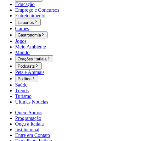
Educação
Emprego e Concursos
Entretenimento
Esportes
Games
Gastronomia
Jogos
Meio Ambiente
Mundo
Orações Itatiaia
Podcasts
Pets e Animais
Política
Saúde
Trends
Turismo
Últimas Notícias
Quem Somos
Programação
Ouça a Itatiaia
Institucional
Entre em Contato
Expediente Itatiaia