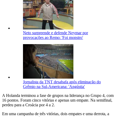
Neto surpreende e defende Neymar por
provocações ao Remo: 'Foi monstro'
Jornalista da TNT desabafa após eliminação do
Grêmio na Sul-Americana: 'Angústia'
A Holanda terminou a fase de grupos na liderança no Grupo 4, com
16 pontos. Foram cinco vitórias e apenas um empate. Na semifinal,
perdeu para a Croácia por 4 a 2.
Em uma campanha de três vitórias, dois empates e uma derrota, a