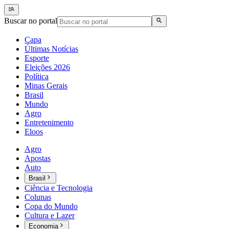
Buscar no portal
Capa
Últimas Notícias
Esporte
Eleições 2026
Política
Minas Gerais
Brasil
Mundo
Agro
Entretenimento
Eloos
Agro
Apostas
Auto
Brasil
Ciência e Tecnologia
Colunas
Copa do Mundo
Cultura e Lazer
Economia