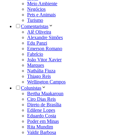
Meio Ambiente
Negócios
Pets e Animais
Turismo
Comentaristas
Alê Oliveira
Alexandre Simões
Edu Panzi
Emerson Romano
Fabrício
João Vitor Xavier
Marques
Nathália Fiuza
Thiago Reis
Wellington Campos
Colunistas
Bertha Maakaroun
Ciro Dias Reis
Direto de Brasília
Edilene Lopes
Eduardo Costa
Poder em Minas
Rita Mundim
Valdir Barbosa