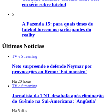
em série sobre futebol
5
A Fazenda 15: para quais times de
futebol torcem os participantes do
reality
Últimas Notícias
TV e Streaming
Neto surpreende e defende Neymar por
provocações ao Remo: 'Foi monstro'
Há 20 horas
TV e Streaming
Jornalista da TNT desabafa após eliminação
do Grêmio na Sul-Americana: 'Angústia'
Há 5 dias