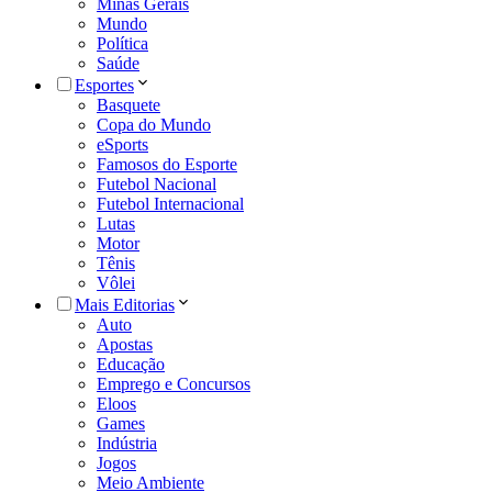
Minas Gerais
Mundo
Política
Saúde
Esportes
Basquete
Copa do Mundo
eSports
Famosos do Esporte
Futebol Nacional
Futebol Internacional
Lutas
Motor
Tênis
Vôlei
Mais Editorias
Auto
Apostas
Educação
Emprego e Concursos
Eloos
Games
Indústria
Jogos
Meio Ambiente