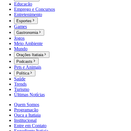
Educação
Emprego e Concursos
Entretenimento
Esportes
Games
Gastronomia
Jogos
Meio Ambiente
Mundo
Orações Itatiaia
Podcasts
Pets e Animais
Política
Saúde
Trends
Turismo
Últimas Notícias
Quem Somos
Programação
Ouça a Itatiaia
Institucional
Entre em Contato
Expediente Itatiaia