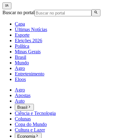
Buscar no portal
Capa
Últimas Notícias
Esporte
Eleições 2026
Política
Minas Gerais
Brasil
Mundo
Agro
Entretenimento
Eloos
Agro
Apostas
Auto
Brasil
Ciência e Tecnologia
Colunas
Copa do Mundo
Cultura e Lazer
Economia