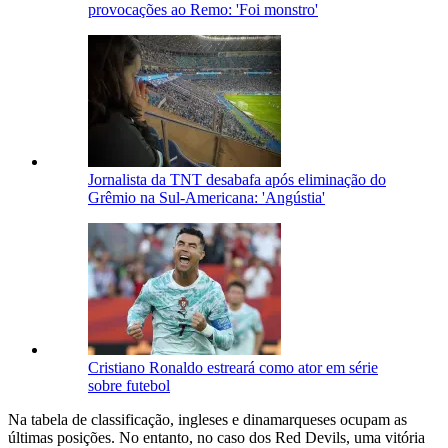
provocações ao Remo: 'Foi monstro'
Jornalista da TNT desabafa após eliminação do
Grêmio na Sul-Americana: 'Angústia'
Cristiano Ronaldo estreará como ator em série
sobre futebol
Na tabela de classificação, ingleses e dinamarqueses ocupam as
últimas posições. No entanto, no caso dos Red Devils, uma vitória