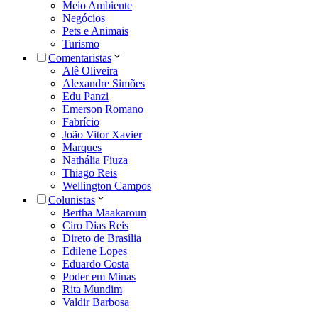
Meio Ambiente
Negócios
Pets e Animais
Turismo
Comentaristas
Alê Oliveira
Alexandre Simões
Edu Panzi
Emerson Romano
Fabrício
João Vitor Xavier
Marques
Nathália Fiuza
Thiago Reis
Wellington Campos
Colunistas
Bertha Maakaroun
Ciro Dias Reis
Direto de Brasília
Edilene Lopes
Eduardo Costa
Poder em Minas
Rita Mundim
Valdir Barbosa