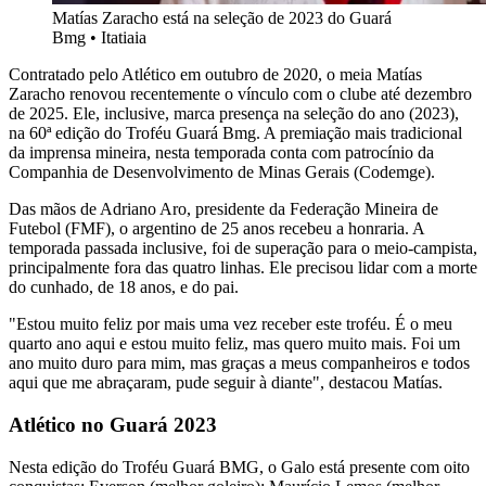
Matías Zaracho está na seleção de 2023 do Guará
Bmg
•
Itatiaia
Contratado pelo Atlético em outubro de 2020, o meia Matías
Zaracho renovou recentemente o vínculo com o clube até dezembro
de 2025. Ele, inclusive, marca presença na seleção do ano (2023),
na 60ª edição do Troféu Guará Bmg. A premiação mais tradicional
da imprensa mineira, nesta temporada conta com patrocínio da
Companhia de Desenvolvimento de Minas Gerais (Codemge).
Das mãos de Adriano Aro, presidente da Federação Mineira de
Futebol (FMF), o argentino de 25 anos recebeu a honraria. A
temporada passada inclusive, foi de superação para o meio-campista,
principalmente fora das quatro linhas. Ele precisou lidar com a morte
do cunhado, de 18 anos, e do pai.
"Estou muito feliz por mais uma vez receber este troféu. É o meu
quarto ano aqui e estou muito feliz, mas quero muito mais. Foi um
ano muito duro para mim, mas graças a meus companheiros e todos
aqui que me abraçaram, pude seguir à diante", destacou Matías.
Atlético no Guará 2023
Nesta edição do Troféu Guará BMG, o Galo está presente com oito