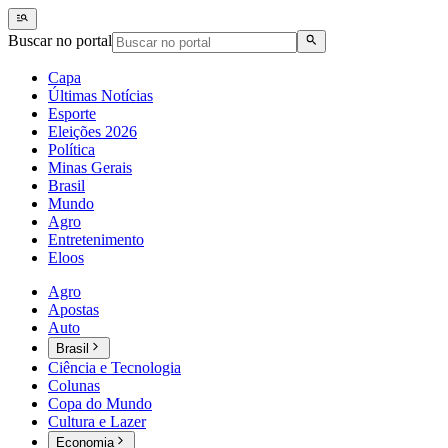
Buscar no portal
Capa
Últimas Notícias
Esporte
Eleições 2026
Política
Minas Gerais
Brasil
Mundo
Agro
Entretenimento
Eloos
Agro
Apostas
Auto
Brasil
Ciência e Tecnologia
Colunas
Copa do Mundo
Cultura e Lazer
Economia