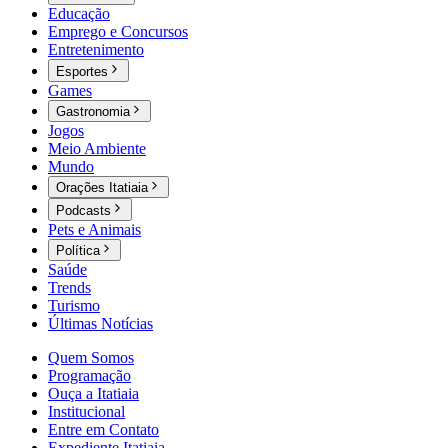
Educação
Emprego e Concursos
Entretenimento
Esportes
Games
Gastronomia
Jogos
Meio Ambiente
Mundo
Orações Itatiaia
Podcasts
Pets e Animais
Política
Saúde
Trends
Turismo
Últimas Notícias
Quem Somos
Programação
Ouça a Itatiaia
Institucional
Entre em Contato
Expediente Itatiaia