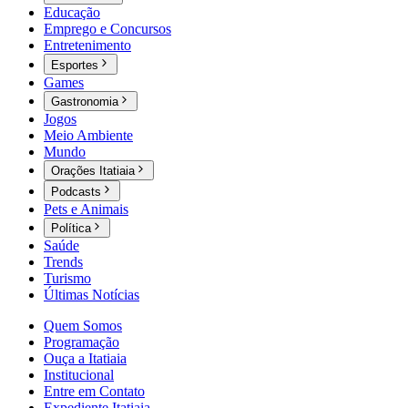
Educação
Emprego e Concursos
Entretenimento
Esportes
Games
Gastronomia
Jogos
Meio Ambiente
Mundo
Orações Itatiaia
Podcasts
Pets e Animais
Política
Saúde
Trends
Turismo
Últimas Notícias
Quem Somos
Programação
Ouça a Itatiaia
Institucional
Entre em Contato
Expediente Itatiaia