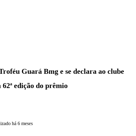
o Troféu Guará Bmg e se declara ao clube
a 62ª edição do prêmio
lizado
há 6 meses