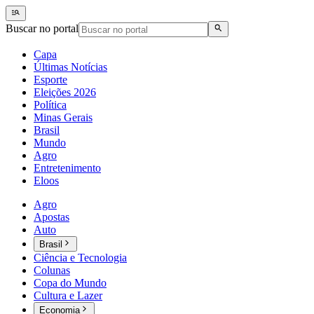
Buscar no portal
Capa
Últimas Notícias
Esporte
Eleições 2026
Política
Minas Gerais
Brasil
Mundo
Agro
Entretenimento
Eloos
Agro
Apostas
Auto
Brasil
Ciência e Tecnologia
Colunas
Copa do Mundo
Cultura e Lazer
Economia