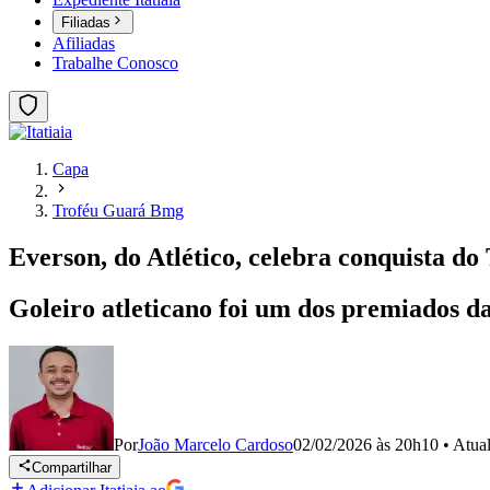
Filiadas
Afiliadas
Trabalhe Conosco
Capa
Troféu Guará Bmg
Everson, do Atlético, celebra conquista d
Goleiro atleticano foi um dos premiados d
Por
João Marcelo Cardoso
02/02/2026 às 20h10
•
Atua
Compartilhar