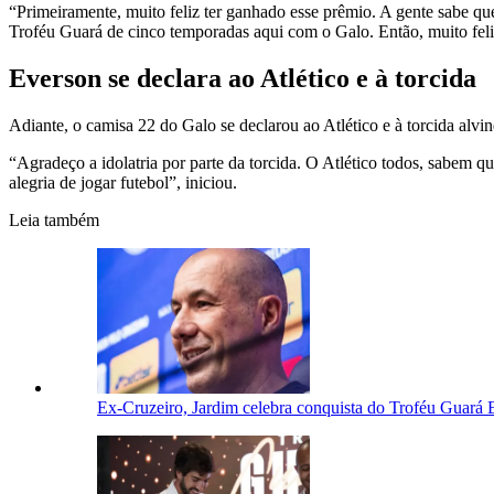
“Primeiramente, muito feliz ter ganhado esse prêmio. A gente sabe que
Troféu Guará de cinco temporadas aqui com o Galo. Então, muito feli
Everson se declara ao Atlético e à torcida
Adiante, o camisa 22 do Galo se declarou ao Atlético e à torcida alvi
“Agradeço a idolatria por parte da torcida. O Atlético todos, sabem qu
alegria de jogar futebol”, iniciou.
Leia também
Ex-Cruzeiro, Jardim celebra conquista do Troféu Guará