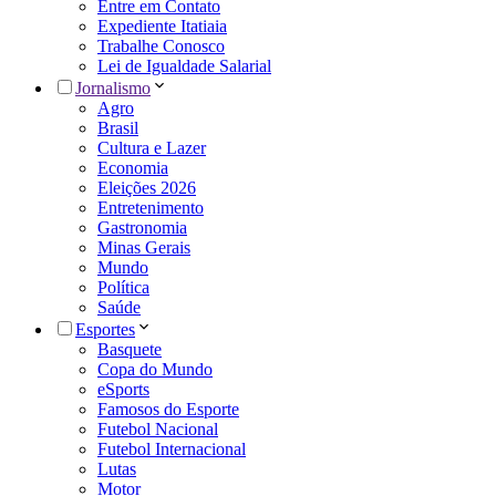
Entre em Contato
Expediente Itatiaia
Trabalhe Conosco
Lei de Igualdade Salarial
Jornalismo
Agro
Brasil
Cultura e Lazer
Economia
Eleições 2026
Entretenimento
Gastronomia
Minas Gerais
Mundo
Política
Saúde
Esportes
Basquete
Copa do Mundo
eSports
Famosos do Esporte
Futebol Nacional
Futebol Internacional
Lutas
Motor