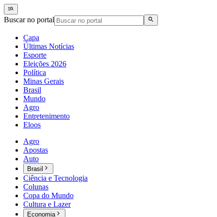
Buscar no portal
Capa
Últimas Notícias
Esporte
Eleições 2026
Política
Minas Gerais
Brasil
Mundo
Agro
Entretenimento
Eloos
Agro
Apostas
Auto
Brasil
Ciência e Tecnologia
Colunas
Copa do Mundo
Cultura e Lazer
Economia