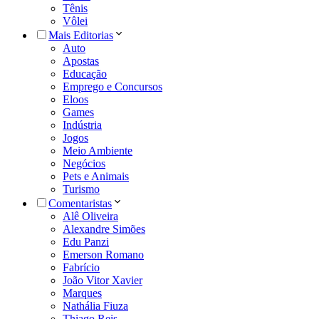
Tênis
Vôlei
Mais Editorias
Auto
Apostas
Educação
Emprego e Concursos
Eloos
Games
Indústria
Jogos
Meio Ambiente
Negócios
Pets e Animais
Turismo
Comentaristas
Alê Oliveira
Alexandre Simões
Edu Panzi
Emerson Romano
Fabrício
João Vitor Xavier
Marques
Nathália Fiuza
Thiago Reis