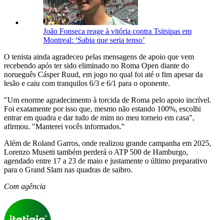
João Fonseca reage à vitória contra Tsitsipas em
Montreal: ‘Sabia que seria tenso’
O tenista ainda agradeceu pelas mensagens de apoio que vem
recebendo após ter sido eliminado no Roma Open diante do
norueguês Cásper Ruud, em jogo no qual foi até o fim apesar da
lesão e caiu com tranquilos 6/3 e 6/1 para o oponente.
"Um enorme agradecimento à torcida de Roma pelo apoio incrível.
Foi exatamente por isso que, mesmo não estando 100%, escolhi
entrar em quadra e dar tudo de mim no meu torneio em casa",
afirmou. "Manterei vocês informados."
Além de Roland Garros, onde realizou grande campanha em 2025,
Lorenzo Musetti também perderá o ATP 500 de Hamburgo,
agendado entre 17 a 23 de maio e justamente o último preparativo
para o Grand Slam nas quadras de saibro.
Com agência