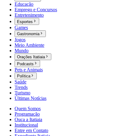
Educação
Emprego e Concursos
Entretenimento
Esportes
Games
Gastronomia
Jogos
Meio Ambiente
Mundo
Orações Itatiaia
Podcasts
Pets e Animais
Política
Saúde
Trends
Turismo
Últimas Notícias
Quem Somos
Programação
Ouça a Itatiaia
Institucional
Entre em Contato
Expediente Itatiaia