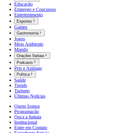
Educação
Emprego e Concursos
Entretenimento
Esportes
Games
Gastronomia
Jogos
Meio Ambiente
Mundo
Orações Itatiaia
Podcasts
Pets e Animais
Política
Saúde
Trends
Turismo
Últimas Notícias
Quem Somos
Programação
Ouça a Itatiaia
Institucional
Entre em Contato
Expediente Itatiaia