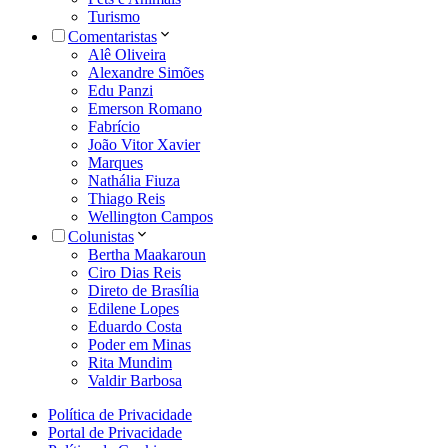
Turismo
Comentaristas
Alê Oliveira
Alexandre Simões
Edu Panzi
Emerson Romano
Fabrício
João Vitor Xavier
Marques
Nathália Fiuza
Thiago Reis
Wellington Campos
Colunistas
Bertha Maakaroun
Ciro Dias Reis
Direto de Brasília
Edilene Lopes
Eduardo Costa
Poder em Minas
Rita Mundim
Valdir Barbosa
Política de Privacidade
Portal de Privacidade