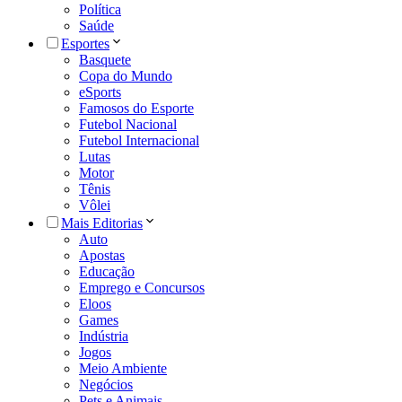
Política
Saúde
Esportes
Basquete
Copa do Mundo
eSports
Famosos do Esporte
Futebol Nacional
Futebol Internacional
Lutas
Motor
Tênis
Vôlei
Mais Editorias
Auto
Apostas
Educação
Emprego e Concursos
Eloos
Games
Indústria
Jogos
Meio Ambiente
Negócios
Pets e Animais