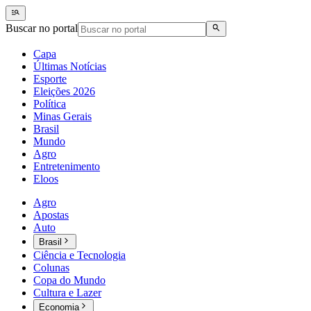
Buscar no portal
Capa
Últimas Notícias
Esporte
Eleições 2026
Política
Minas Gerais
Brasil
Mundo
Agro
Entretenimento
Eloos
Agro
Apostas
Auto
Brasil
Ciência e Tecnologia
Colunas
Copa do Mundo
Cultura e Lazer
Economia