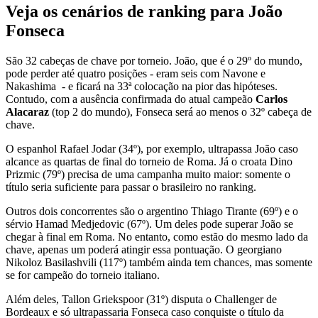
Veja os cenários de ranking para João
Fonseca
São 32 cabeças de chave por torneio. João, que é o 29º do mundo,
pode perder até quatro posições - eram seis com Navone e
Nakashima - e ficará na 33ª colocação na pior das hipóteses.
Contudo, com a ausência confirmada do atual campeão
Carlos
Alacaraz
(top 2 do mundo), Fonseca será ao menos o 32º cabeça de
chave.
O espanhol Rafael Jodar (34º), por exemplo, ultrapassa João caso
alcance as quartas de final do torneio de Roma. Já o croata Dino
Prizmic (79º) precisa de uma campanha muito maior: somente o
título seria suficiente para passar o brasileiro no ranking.
Outros dois concorrentes são o argentino Thiago Tirante (69º) e o
sérvio Hamad Medjedovic (67º). Um deles pode superar João se
chegar à final em Roma. No entanto, como estão do mesmo lado da
chave, apenas um poderá atingir essa pontuação. O georgiano
Nikoloz Basilashvili (117º) também ainda tem chances, mas somente
se for campeão do torneio italiano.
Além deles, Tallon Griekspoor (31º) disputa o Challenger de
Bordeaux e só ultrapassaria Fonseca caso conquiste o título da