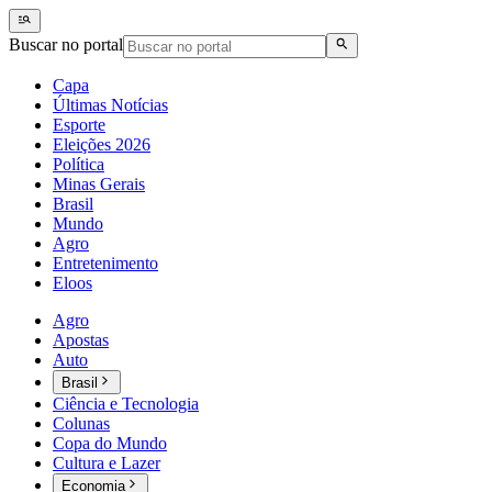
Buscar no portal
Capa
Últimas Notícias
Esporte
Eleições 2026
Política
Minas Gerais
Brasil
Mundo
Agro
Entretenimento
Eloos
Agro
Apostas
Auto
Brasil
Ciência e Tecnologia
Colunas
Copa do Mundo
Cultura e Lazer
Economia