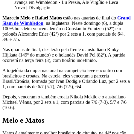
avança em Wimbledon
•
Lu Prezia, Ale Virgílio e Leca
Novo | Divulgação
Marcelo Melo e Rafael Matos
estão nas quartas de final do
Grand
Slam de Wimbledon
, na Inglaterra. Neste domingo (6), a dupla
100% brasileira venceu alemão o Constantin Frantzen (52º) e o
polonês Alexandre Erler (42º) por 2 sets a 1, com parciais de 6/4,
3/6 e 7/5.
Nas quartas de final, eles terão pela frente o australiano Rinky
Hijikata (149º do mundo) e o holandês David Pel (82º). A partida
ocorrerá na terça-feira (8), com horário indefinido.
A trajetória da dupla nacional na competição teve encontro com
brasileiros e croatas. Na estreia, eles venceram a parceria
Brasil/Croácia, formada por Ivan Dodig e Orlando Luz, por 2 sets a
1, com parciais de 6/7 (5-7), 7/6 (7-5), 6/4.
Depois, venceram o também croata Nikola Mektic e o australiano
Michael Vênus, por 2 sets a 1, com parciais de 7/6 (7-3), 5/7 e 7/6
(10-6).
Melo e Matos
Matos é atualmente o melhor brasileiro do circuito, na 44ª posição.