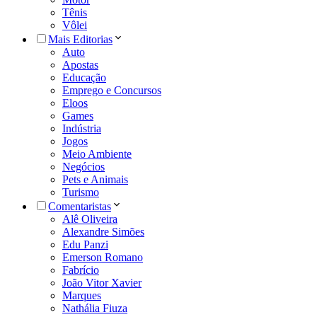
Tênis
Vôlei
Mais Editorias
Auto
Apostas
Educação
Emprego e Concursos
Eloos
Games
Indústria
Jogos
Meio Ambiente
Negócios
Pets e Animais
Turismo
Comentaristas
Alê Oliveira
Alexandre Simões
Edu Panzi
Emerson Romano
Fabrício
João Vitor Xavier
Marques
Nathália Fiuza