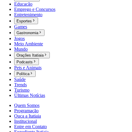
Educação
Emprego e Concursos
Entretenimento
Esportes
Games
Gastronomia
Jogos
Meio Ambiente
Mundo
Orações Itatiaia
Podcasts
Pets e Animais
Política
Saúde
Trends
Turismo
Últimas Notícias
Quem Somos
Programação
Ouça a Itatiaia
Institucional
Entre em Contato
Expediente Itatiaia