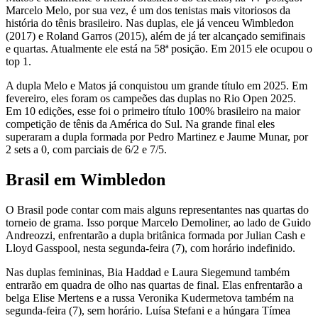
Marcelo Melo, por sua vez, é um dos tenistas mais vitoriosos da
história do tênis brasileiro. Nas duplas, ele já venceu Wimbledon
(2017) e Roland Garros (2015), além de já ter alcançado semifinais
e quartas. Atualmente ele está na 58ª posição. Em 2015 ele ocupou o
top 1.
A dupla Melo e Matos já conquistou um grande título em 2025. Em
fevereiro, eles foram os campeões das duplas no Rio Open 2025.
Em 10 edições, esse foi o primeiro título 100% brasileiro na maior
competição de tênis da América do Sul. Na grande final eles
superaram a dupla formada por Pedro Martinez e Jaume Munar, por
2 sets a 0, com parciais de 6/2 e 7/5.
Brasil em Wimbledon
O Brasil pode contar com mais alguns representantes nas quartas do
torneio de grama. Isso porque Marcelo Demoliner, ao lado de Guido
Andreozzi, enfrentarão a dupla britânica formada por Julian Cash e
Lloyd Gasspool, nesta segunda-feira (7), com horário indefinido.
Nas duplas femininas, Bia Haddad e Laura Siegemund também
entrarão em quadra de olho nas quartas de final. Elas enfrentarão a
belga Elise Mertens e a russa Veronika Kudermetova também na
segunda-feira (7), sem horário. Luísa Stefani e a húngara Tímea