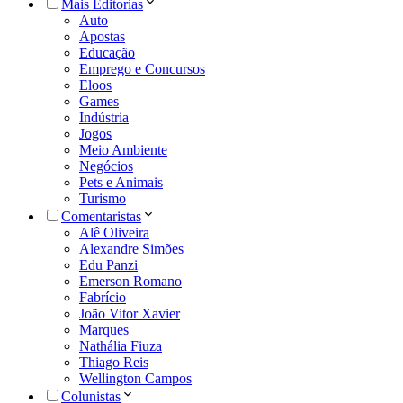
Mais Editorias
Auto
Apostas
Educação
Emprego e Concursos
Eloos
Games
Indústria
Jogos
Meio Ambiente
Negócios
Pets e Animais
Turismo
Comentaristas
Alê Oliveira
Alexandre Simões
Edu Panzi
Emerson Romano
Fabrício
João Vitor Xavier
Marques
Nathália Fiuza
Thiago Reis
Wellington Campos
Colunistas