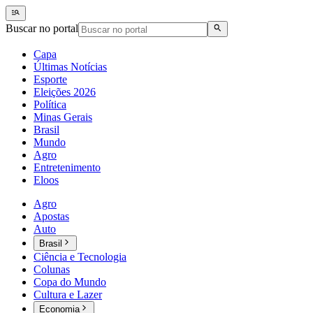
Buscar no portal
Capa
Últimas Notícias
Esporte
Eleições 2026
Política
Minas Gerais
Brasil
Mundo
Agro
Entretenimento
Eloos
Agro
Apostas
Auto
Brasil
Ciência e Tecnologia
Colunas
Copa do Mundo
Cultura e Lazer
Economia