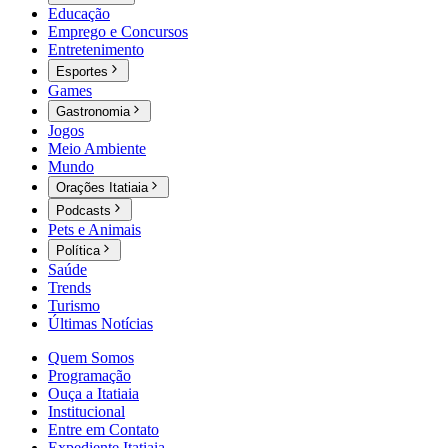
Educação
Emprego e Concursos
Entretenimento
Esportes
Games
Gastronomia
Jogos
Meio Ambiente
Mundo
Orações Itatiaia
Podcasts
Pets e Animais
Política
Saúde
Trends
Turismo
Últimas Notícias
Quem Somos
Programação
Ouça a Itatiaia
Institucional
Entre em Contato
Expediente Itatiaia