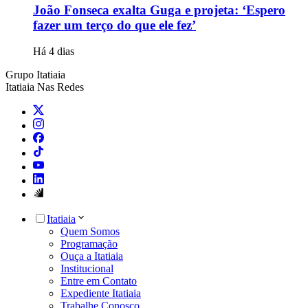
João Fonseca exalta Guga e projeta: ‘Espero
fazer um terço do que ele fez’
Há 4 dias
Grupo Itatiaia
Itatiaia Nas Redes
Itatiaia
Quem Somos
Programação
Ouça a Itatiaia
Institucional
Entre em Contato
Expediente Itatiaia
Trabalhe Conosco