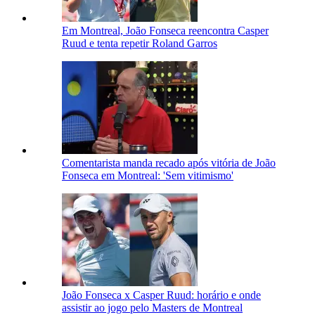
Em Montreal, João Fonseca reencontra Casper
Ruud e tenta repetir Roland Garros
Comentarista manda recado após vitória de João
Fonseca em Montreal: 'Sem vitimismo'
João Fonseca x Casper Ruud: horário e onde
assistir ao jogo pelo Masters de Montreal