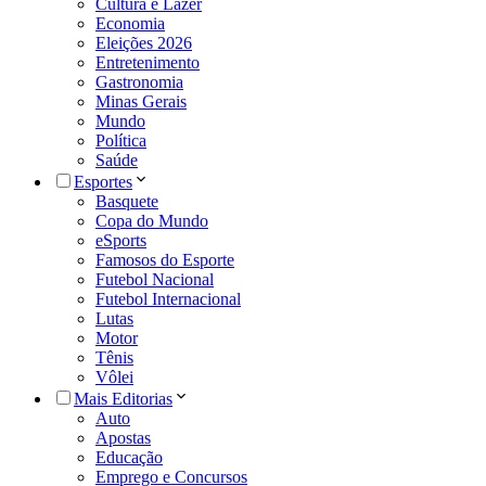
Cultura e Lazer
Economia
Eleições 2026
Entretenimento
Gastronomia
Minas Gerais
Mundo
Política
Saúde
Esportes
Basquete
Copa do Mundo
eSports
Famosos do Esporte
Futebol Nacional
Futebol Internacional
Lutas
Motor
Tênis
Vôlei
Mais Editorias
Auto
Apostas
Educação
Emprego e Concursos