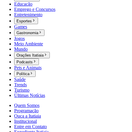
Educação
Emprego e Concursos
Entretenimento
Esportes
Games
Gastronomia
Jogos
Meio Ambiente
Mundo
Orações Itatiaia
Podcasts
Pets e Animais
Política
Saúde
Trends
Turismo
Últimas Notícias
Quem Somos
Programação
Ouça a Itatiaia
Institucional
Entre em Contato
Expediente Itatiaia