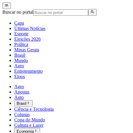
Buscar no portal
Capa
Últimas Notícias
Esporte
Eleições 2026
Política
Minas Gerais
Brasil
Mundo
Agro
Entretenimento
Eloos
Agro
Apostas
Auto
Brasil
Ciência e Tecnologia
Colunas
Copa do Mundo
Cultura e Lazer
Economia