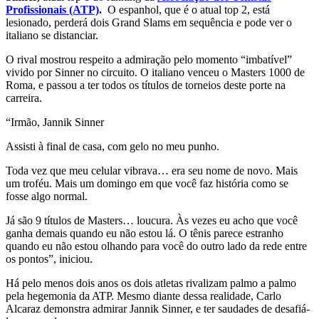
Profissionais (ATP)
.
O espanhol, que é o atual top 2, está
lesionado, perderá dois Grand Slams em sequência e pode ver o
italiano se distanciar.
O rival mostrou respeito a admiração pelo momento “imbatível”
vivido por Sinner no circuito. O italiano venceu o Masters 1000 de
Roma, e passou a ter todos os títulos de torneios deste porte na
carreira.
“Irmão, Jannik Sinner
Assisti à final de casa, com gelo no meu punho.
Toda vez que meu celular vibrava… era seu nome de novo. Mais
um troféu. Mais um domingo em que você faz história como se
fosse algo normal.
Já são 9 títulos de Masters… loucura. Às vezes eu acho que você
ganha demais quando eu não estou lá. O tênis parece estranho
quando eu não estou olhando para você do outro lado da rede entre
os pontos”, iniciou.
Há pelo menos dois anos os dois atletas rivalizam palmo a palmo
pela hegemonia da ATP. Mesmo diante dessa realidade, Carlo
Alcaraz demonstra admirar Jannik Sinner, e ter saudades de desafiá-