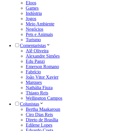
Eloos
Games
Indústria
Jogos
Meio Ambiente
Negócios
Pets e Animais
Turismo
Comentaristas
Alê Oliveira
Alexandre Simões
Edu Panzi
Emerson Romano
Fabrício
João Vitor Xavier
Marques
Nathália Fiuza
Thiago Reis
Wellington Campos
Colunistas
Bertha Maakaroun
Ciro Dias Reis
Direto de Brasília
Edilene Lopes
Eduardo Costa