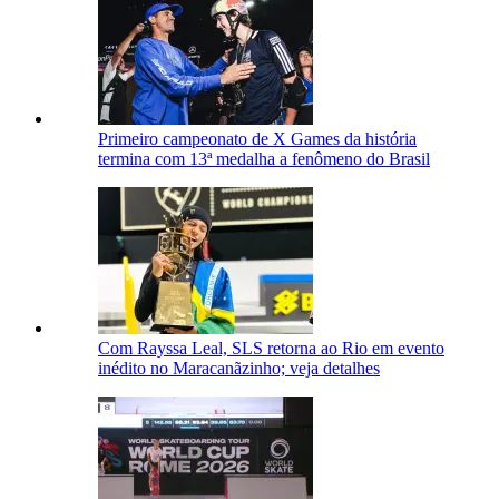
Primeiro campeonato de X Games da história
termina com 13ª medalha a fenômeno do Brasil
Com Rayssa Leal, SLS retorna ao Rio em evento
inédito no Maracanãzinho; veja detalhes