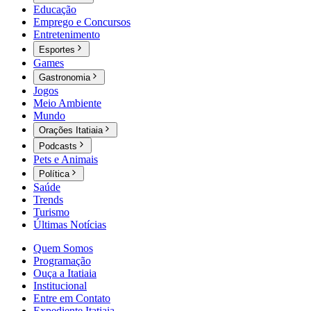
Educação
Emprego e Concursos
Entretenimento
Esportes
Games
Gastronomia
Jogos
Meio Ambiente
Mundo
Orações Itatiaia
Podcasts
Pets e Animais
Política
Saúde
Trends
Turismo
Últimas Notícias
Quem Somos
Programação
Ouça a Itatiaia
Institucional
Entre em Contato
Expediente Itatiaia