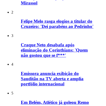
Mirassol
2
Felipe Melo rasga elogios a titular do
Cruzeiro: 'Dei parabéns ao Pedrinho'
3
Craque Neto desabafa após
eliminação do Corinthians: 'Quem
não gostou que se f***'
4
Emissora anuncia exibição do
Sauditão na TV aberta e amplia
portfólio internacional
5
Em Belém, Atlético já goleou Remo