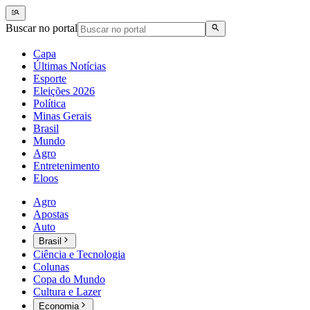
Buscar no portal
Capa
Últimas Notícias
Esporte
Eleições 2026
Política
Minas Gerais
Brasil
Mundo
Agro
Entretenimento
Eloos
Agro
Apostas
Auto
Brasil
Ciência e Tecnologia
Colunas
Copa do Mundo
Cultura e Lazer
Economia