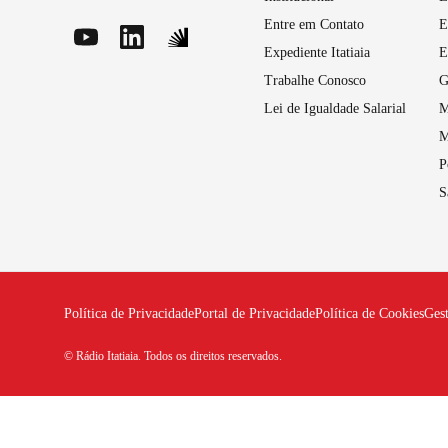
Entre em Contato
E
Expediente Itatiaia
E
Trabalhe Conosco
G
Lei de Igualdade Salarial
M
M
P
S
Política de Privacidade
Portal de Privacidade
Política de Cookies
Ges
© Rádio Itatiaia. Todos os direitos reservados.