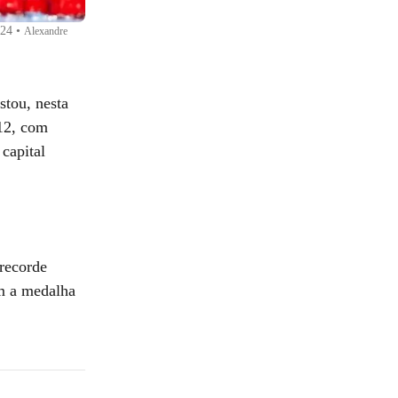
024
•
Alexandre
stou, nesta
B12, com
capital
recorde
m a medalha