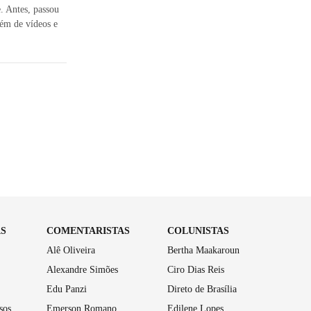
e. Antes, passou
ém de vídeos e
AS
COMENTARISTAS
COLUNISTAS
Alê Oliveira
Bertha Maakaroun
Alexandre Simões
Ciro Dias Reis
Edu Panzi
Direto de Brasília
sos
Emerson Romano
Edilene Lopes