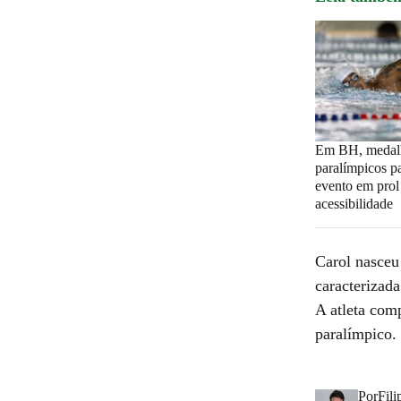
Em BH, medalh
paralímpicos p
evento em prol
acessibilidade
Carol nasceu
caracterizad
A atleta com
paralímpico.
Por
Fili