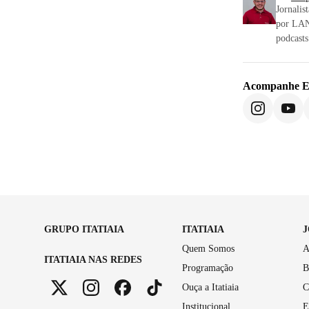
Jornalis
por LAN
podcasts
Acompanhe
E
GRUPO ITATIAIA
ITATIAIA
Quem Somos
A
ITATIAIA NAS REDES
Programação
B
Ouça a Itatiaia
C
Institucional
E