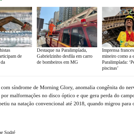
istas
Destaque na Paralimpíada,
Imprensa frances
articipam de
Gabrielzinho desfila em carro
mineiro como a e
 da
de bombeiros em MG
Paralimpíada: ‘P
piscinas’
 com síndrome de Morning Glory, anomalia congênita do nerv
a por malformações no disco óptico e que gera perda do campo
petiu na natação convencional até 2018, quando migrou para 
pe Sodré