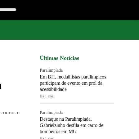
Últimas Notícias
Paralimpíada
Em BH, medalhistas paralímpicos
a
participam de evento em prol da
acessibilidade
Há 1 ano
s ouros e
Paralimpíada
Destaque na Paralimpíada,
Gabrielzinho desfila em carro de
bombeiros em MG
Há 1 ano