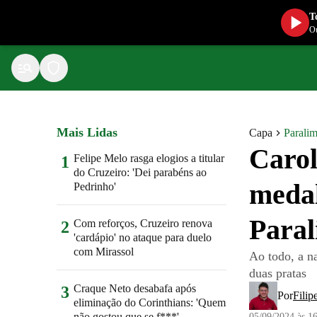
T
Ou
Mais Lidas
Capa
Parali
Carol
Felipe Melo rasga elogios a titular
1
do Cruzeiro: 'Dei parabéns ao
medal
Pedrinho'
Paral
Com reforços, Cruzeiro renova
2
'cardápio' no ataque para duelo
com Mirassol
Ao todo, a na
duas pratas
Craque Neto desabafa após
3
Por
Filip
eliminação do Corinthians: 'Quem
não gostou que se f***'
05/09/2024 às 1