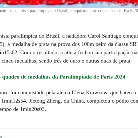
maior medalhista paralímpica do Brasil, conquistou cinco medalhas em Paris 2
ista paralímpica do Brasil, a nadadora Carol Santiago conqui
 (5), a medalha de prata na prova dos 100m peito da classe S
n15s62. Com o resultado, a atleta fechou sua participação na 
cinco medalhas, sendo três de ouro e outras duas de prata.
o quadro de medalhas da Paralimpíada de Paris 2024
ouro foi conquistado pela alemã Elena Krawzow, que bateu o 
1min12s54. Jietong Zheng, da China, completou o pódio co
tempo de 1min20s03.
m