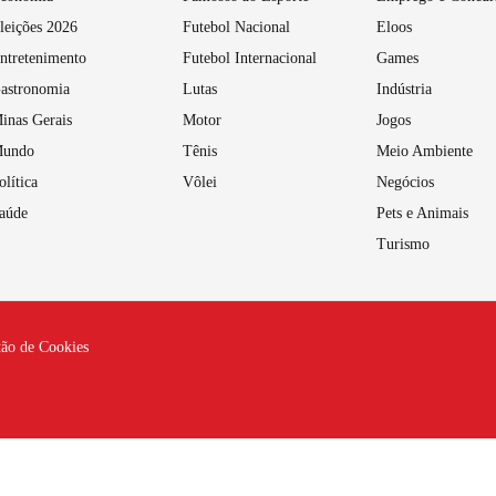
leições 2026
Futebol Nacional
Eloos
ntretenimento
Futebol Internacional
Games
astronomia
Lutas
Indústria
inas Gerais
Motor
Jogos
undo
Tênis
Meio Ambiente
olítica
Vôlei
Negócios
aúde
Pets e Animais
Turismo
tão de Cookies