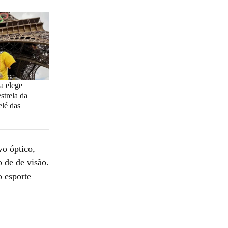
a elege
strela da
elé das
o óptico,
 de de visão.
o esporte