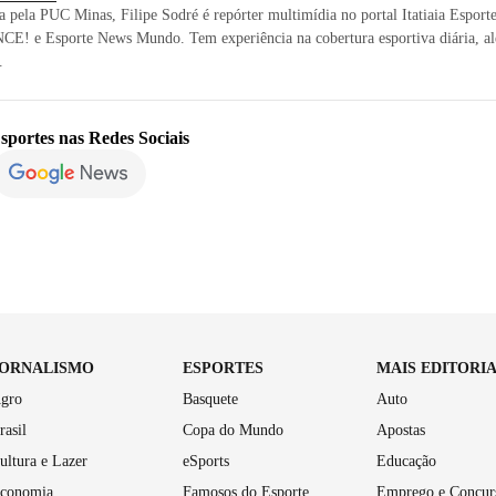
ta pela PUC Minas, Filipe Sodré é repórter multimídia no portal Itatiaia Esport
CE! e Esporte News Mundo. Tem experiência na cobertura esportiva diária, al
.
sportes
nas Redes Sociais
JORNALISMO
ESPORTES
MAIS EDITORI
gro
Basquete
Auto
rasil
Copa do Mundo
Apostas
ultura e Lazer
eSports
Educação
conomia
Famosos do Esporte
Emprego e Concur