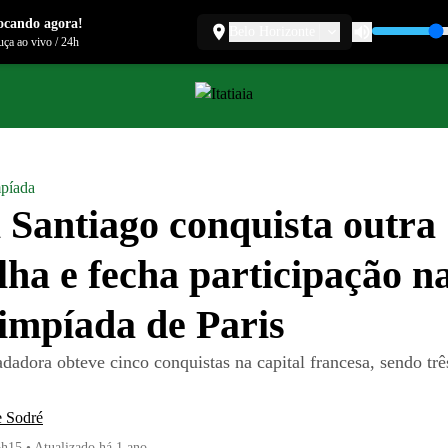
ocando agora!
Belo Horizonte
ça ao vivo
/
24h
mpíada
 Santiago conquista outra
ha e fecha participação n
impíada de Paris
dadora obteve cinco conquistas na capital francesa, sendo trê
e Sodré
6h15
•
Atualizado
há 1 ano