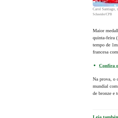
Carol Santiago, 
Schneider/CPB
Maior medalh
quinta-feira
tempo de 1mi
francesa com 
Confira 
Na prova, o 
mundial com 
de bronze e 
Leia també