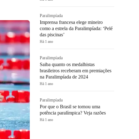
Paralimpíada
Imprensa francesa elege mineiro
como a estrela da Paralimpíada: ‘Pelé
das piscinas’
Há 1 ano
Paralimpíada
Saiba quanto os medalhistas
brasileiros receberam em premiações
na Paralimpíada de 2024
Há 1 ano
Paralimpíada
Por que o Brasil se tornou uma
potência paralímpica? Veja razões
Há 1 ano