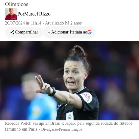
Olímpicos
Por
Marcel Rizzo
26/07/2024 às 11h14
•
Atualizado
há 2 anos
Compartilhar
Adicionar Itatiaia ao
Rebecca Welch vai apitar Brasil x Japão, pela segunda rodada do futebol
feminino em Paris
•
Divulgação/Premier League