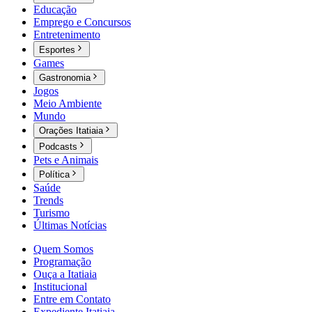
Educação
Emprego e Concursos
Entretenimento
Esportes
Games
Gastronomia
Jogos
Meio Ambiente
Mundo
Orações Itatiaia
Podcasts
Pets e Animais
Política
Saúde
Trends
Turismo
Últimas Notícias
Quem Somos
Programação
Ouça a Itatiaia
Institucional
Entre em Contato
Expediente Itatiaia