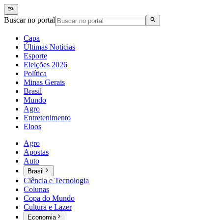
Buscar no portal
Capa
Últimas Notícias
Esporte
Eleições 2026
Política
Minas Gerais
Brasil
Mundo
Agro
Entretenimento
Eloos
Agro
Apostas
Auto
Brasil
Ciência e Tecnologia
Colunas
Copa do Mundo
Cultura e Lazer
Economia