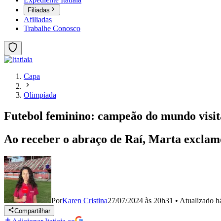
Filiadas
Afiliadas
Trabalhe Conosco
Capa
Olimpíada
Futebol feminino: campeão do mundo visita
Ao receber o abraço de Raí, Marta exclam
Por
Karen Cristina
27/07/2024 às 20h31
•
Atualizado
h
Compartilhar