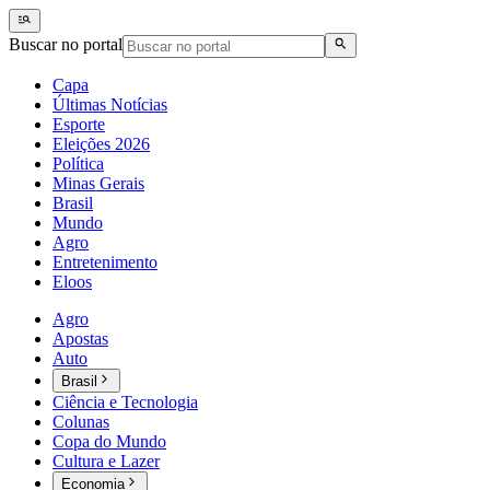
Buscar no portal
Capa
Últimas Notícias
Esporte
Eleições 2026
Política
Minas Gerais
Brasil
Mundo
Agro
Entretenimento
Eloos
Agro
Apostas
Auto
Brasil
Ciência e Tecnologia
Colunas
Copa do Mundo
Cultura e Lazer
Economia