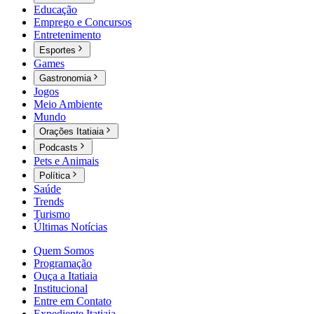
Educação
Emprego e Concursos
Entretenimento
Esportes
Games
Gastronomia
Jogos
Meio Ambiente
Mundo
Orações Itatiaia
Podcasts
Pets e Animais
Política
Saúde
Trends
Turismo
Últimas Notícias
Quem Somos
Programação
Ouça a Itatiaia
Institucional
Entre em Contato
Expediente Itatiaia