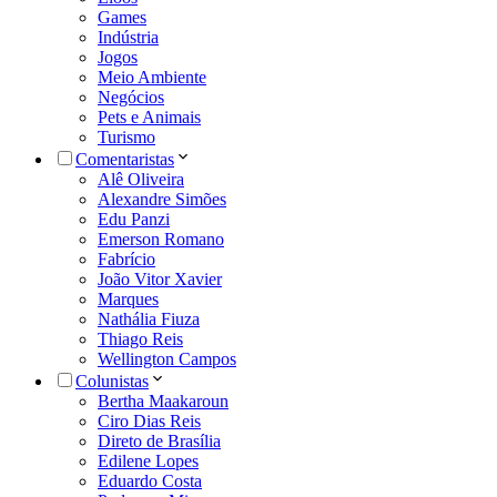
Games
Indústria
Jogos
Meio Ambiente
Negócios
Pets e Animais
Turismo
Comentaristas
Alê Oliveira
Alexandre Simões
Edu Panzi
Emerson Romano
Fabrício
João Vitor Xavier
Marques
Nathália Fiuza
Thiago Reis
Wellington Campos
Colunistas
Bertha Maakaroun
Ciro Dias Reis
Direto de Brasília
Edilene Lopes
Eduardo Costa