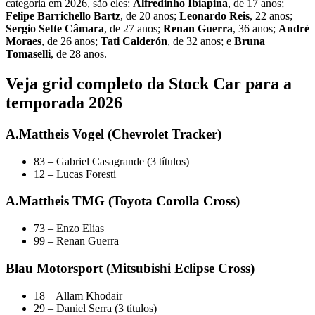
categoria em 2026, são eles:
Alfredinho Ibiapina
, de 17 anos;
Felipe Barrichello Bartz
, de 20 anos;
Leonardo Reis
, 22 anos;
Sergio Sette Câmara
, de 27 anos;
Renan Guerra
, 36 anos;
André
Moraes
, de 26 anos;
Tati Calderón
, de 32 anos; e
Bruna
Tomaselli
, de 28 anos.
Veja grid completo da Stock Car para a
temporada 2026
A.Mattheis Vogel (Chevrolet Tracker)
83 – Gabriel Casagrande (3 títulos)
12 – Lucas Foresti
A.Mattheis TMG (Toyota Corolla Cross)
73 – Enzo Elias
99 – Renan Guerra
Blau Motorsport (Mitsubishi Eclipse Cross)
18 – Allam Khodair
29 – Daniel Serra (3 títulos)