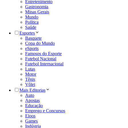
Entretenimento
Gastronomia
Minas Gerais
Mundo
Política
Saúde
Esportes
Basquete
Copa do Mundo
eSports
Famosos do Esporte
Futebol Nacional
Futebol Internacional
Lutas
Motor
Tênis
Vôlei
Mais Editorias
Auto
Apostas
Educação
Emprego e Concursos
Eloos
Games
Indústria