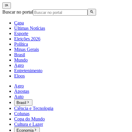
Buscar no portal
Capa
Últimas Notícias
Esporte
Eleições 2026
Política
Minas Gerais
Brasil
Mundo
Agro
Entretenimento
Eloos
Agro
Apostas
Auto
Brasil
Ciência e Tecnologia
Colunas
Copa do Mundo
Cultura e Lazer
Economia