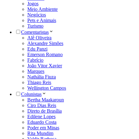
Jogos
Meio Ambiente
Negócios
Pets e Animais
Turismo
Comentaristas
Alê Oliveira
Alexandre Simões
Edu Panzi
Emerson Romano
Fabrício
João Vitor Xavier
Marques
Nathália Fiuza
Thiago Reis
Wellington Campos
Colunistas
Bertha Maakaroun
Ciro Dias Reis
Direto de Brasília
Edilene Lopes
Eduardo Costa
Poder em Minas
Rita Mundim
Valdir Barbosa