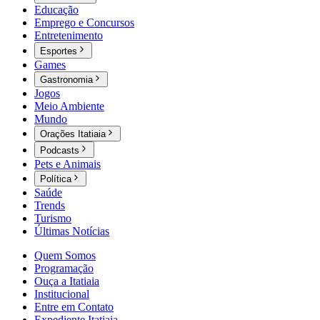
Educação
Emprego e Concursos
Entretenimento
Esportes
Games
Gastronomia
Jogos
Meio Ambiente
Mundo
Orações Itatiaia
Podcasts
Pets e Animais
Política
Saúde
Trends
Turismo
Últimas Notícias
Quem Somos
Programação
Ouça a Itatiaia
Institucional
Entre em Contato
Expediente Itatiaia