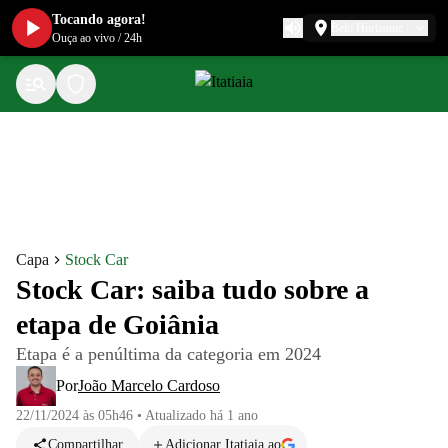
Tocando agora!
Belo Horizonte
Ouça ao vivo
/
24h
Capa
Stock Car
Stock Car: saiba tudo sobre a
etapa de Goiânia
Etapa é a penúltima da categoria em 2024
Por
João Marcelo Cardoso
22/11/2024 às 05h46
•
Atualizado
há 1 ano
Compartilhar
Adicionar Itatiaia ao