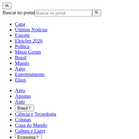
Buscar no portal
Capa
Últimas Notícias
Esporte
Eleições 2026
Política
Minas Gerais
Brasil
Mundo
Agro
Entretenimento
Eloos
Agro
Apostas
Auto
Brasil
Ciência e Tecnologia
Colunas
Copa do Mundo
Cultura e Lazer
Economia