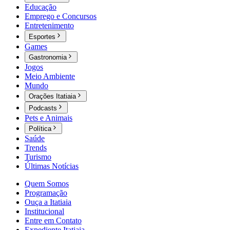
Educação
Emprego e Concursos
Entretenimento
Esportes
Games
Gastronomia
Jogos
Meio Ambiente
Mundo
Orações Itatiaia
Podcasts
Pets e Animais
Política
Saúde
Trends
Turismo
Últimas Notícias
Quem Somos
Programação
Ouça a Itatiaia
Institucional
Entre em Contato
Expediente Itatiaia