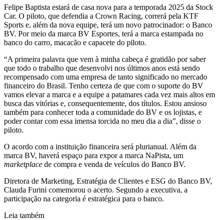
Felipe Baptista estará de casa nova para a temporada 2025 da Stock
Car. O piloto, que defendia a Crown Racing, correrá pela KTF
Sports e, além da nova equipe, terá um novo patrocinador: o Banco
BV. Por meio da marca BV Esportes, terá a marca estampada no
banco do carro, macacão e capacete do piloto.
“A primeira palavra que vem à minha cabeça é gratidão por saber
que todo o trabalho que desenvolvi nos últimos anos está sendo
recompensado com uma empresa de tanto significado no mercado
financeiro do Brasil. Tenho certeza de que com o suporte do BV
vamos elevar a marca e a equipe a patamares cada vez mais altos em
busca das vitórias e, consequentemente, dos títulos. Estou ansioso
também para conhecer toda a comunidade do BV e os lojistas, e
poder contar com essa imensa torcida no meu dia a dia”, disse o
piloto.
O acordo com a instituição financeira será plurianual. Além da
marca BV, haverá espaço para expor a marca NaPista, um
marketplace
de compra e venda de veículos do Banco BV.
Diretora de Marketing, Estratégia de Clientes e ESG do Banco BV,
Clauda Furini comemorou o acerto. Segundo a executiva, a
participação na categoria é estratégica para o banco.
Leia também