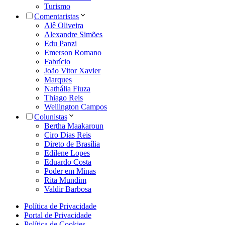
Turismo
Comentaristas
Alê Oliveira
Alexandre Simões
Edu Panzi
Emerson Romano
Fabrício
João Vitor Xavier
Marques
Nathália Fiuza
Thiago Reis
Wellington Campos
Colunistas
Bertha Maakaroun
Ciro Dias Reis
Direto de Brasília
Edilene Lopes
Eduardo Costa
Poder em Minas
Rita Mundim
Valdir Barbosa
Política de Privacidade
Portal de Privacidade
Política de Cookies