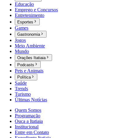
Educação
Emprego e Concursos
Entretenimento
Esportes
Games
Gastronomia
Jogos
Meio Ambiente
Mundo
Orações Itatiaia
Podcasts
Pets e Animais
Política
Saúde
Trends
Turismo
Últimas Notícias
Quem Somos
Programação
Ouça a Itatiaia
Institucional
Entre em Contato
Expediente Itatiaia