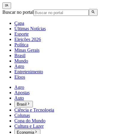
Buscar no portal
Capa
Últimas Notícias
Esporte
Eleições 2026
Política
Minas Gerais
Brasil
Mundo
Agro
Entretenimento
Eloos
Agro
Apostas
Auto
Brasil
Ciência e Tecnologia
Colunas
Copa do Mundo
Cultura e Lazer
Economia