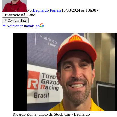
Por
Leonardo Parrela
15/08/2024 às 13h38
•
Atualizado
há 1 ano
Compartilhar
Adicionar Itatiaia ao
Ricardo Zonta, piloto da Stock Car
•
Leonardo