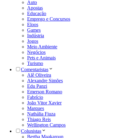
Auto
Apostas
Educação
Emprego e Concursos
Eloos
Games
Indústria
Jogos
Meio Ambiente
Negócios
Pets e Animais
Turismo
Comentaristas
Alê Oliveira
Alexandre Simões
Edu Panzi
Emerson Romano
Fabrício
João Vitor Xavier
Marques
Nathália Fiuza
Thiago Reis
Wellington Campos
Colunistas
Bertha Maakaroun