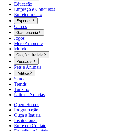
Educação
Emprego e Concursos
Entretenimento
Esportes
Games
Gastronomia
Jogos
Meio Ambiente
Mundo
Orações Itatiaia
Podcasts
Pets e Animais
Política
Saúde
Trends
Turismo
Últimas Notícias
Quem Somos
Programação
Ouça a Itatiaia
Institucional
Entre em Contato
Expediente Itatiaia