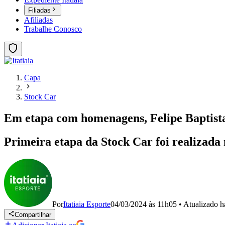
Filiadas
Afiliadas
Trabalhe Conosco
Capa
Stock Car
Em etapa com homenagens, Felipe Baptista
Primeira etapa da Stock Car foi realizad
Por
Itatiaia Esporte
04/03/2024 às 11h05
•
Atualizado
h
Compartilhar