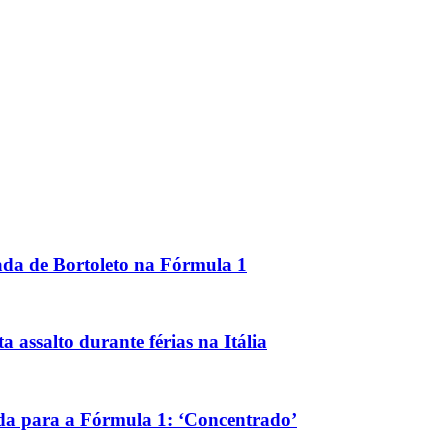
da de Bortoleto na Fórmula 1
 assalto durante férias na Itália
ida para a Fórmula 1: ‘Concentrado’