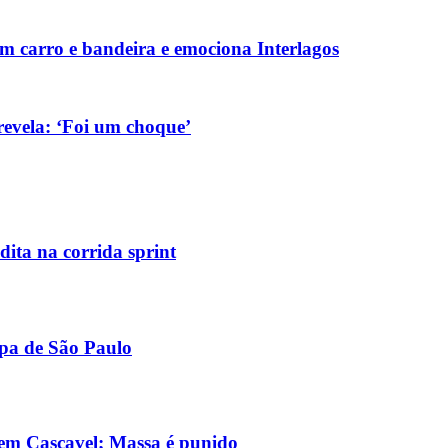
 carro e bandeira e emociona Interlagos
revela: ‘Foi um choque’
dita na corrida sprint
apa de São Paulo
 em Cascavel; Massa é punido