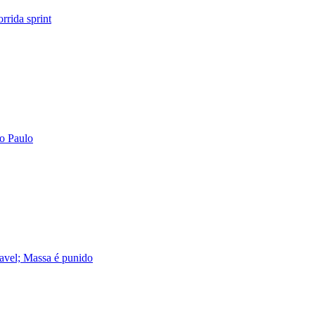
orrida sprint
ão Paulo
cavel; Massa é punido