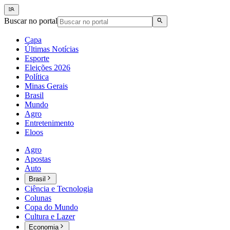
Buscar no portal
Capa
Últimas Notícias
Esporte
Eleições 2026
Política
Minas Gerais
Brasil
Mundo
Agro
Entretenimento
Eloos
Agro
Apostas
Auto
Brasil
Ciência e Tecnologia
Colunas
Copa do Mundo
Cultura e Lazer
Economia