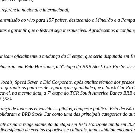
referência nacional e internacional;
m transmissão ao vivo para 157 países, destacando o Mineirão e a Pa
tas e garantir que o festival seja inesquecível. Agradecemos a confi
nicam oficialmente a mudança da 5ª etapa, que seria disputada em Be
 Mineirão, em Belo Horizonte, a 5ª etapa da BRB Stock Car Pro Series
 locais, Speed Seven e DM Corporate, após análise técnica dos prazos
garantir os padrões de segurança e qualidade que a Stock Car Pro Se
scavel, na mesma data, a 7ª etapa do TCR South America Banco BRB e 
k (RS).
nça de todos os envolvidos – pilotos, equipes e público. Esta decisão
olidaram a BRB Stock Car como uma das principais categorias do au
rnativas para reagendamento da etapa em Belo Horizonte ainda em 202
versificada de eventos esportivos e culturais, impossibilitou encontr