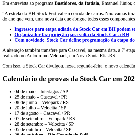
Em entrevista ao programa
Bastidores, da Itatiaia,
Emanuel Júnior, 
“A estrela do BH Stock Festival é a corrida de carros. Não vamos tra
do ano que vem, uma nova data que abrigue todos esses componentes
Ingressos para etapa adiada da Stock Car em BH podem se
Organizador faz projeção para volta da Stock Car a BH
Com novidade, Stock Car define programação da etapa do 
A alteração também transfere para Cascavel, na mesma data, a 7ª et
realizado no Autódromo Velopark, em Nova Santa Rita-RS.
Com isso, a Stock Car divulgou, nessa segunda-feira, o novo calendá
Calendário de provas da Stock Car em 202
04 de maio – Interlagos / SP
25 de maio – Cascavel / PR
08 de junho – Velopark / RS
20 de julho – Velocitta / SP
17 de agosto – Cascavel / PR
07 de setembro – Velopark / RS
28 de setembro – Velocitta / SP
05 de outubro – Velocitta / SP
26 de outubro – Rio Grande do Sul*