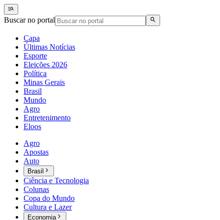
Buscar no portal
Capa
Últimas Notícias
Esporte
Eleições 2026
Política
Minas Gerais
Brasil
Mundo
Agro
Entretenimento
Eloos
Agro
Apostas
Auto
Brasil
Ciência e Tecnologia
Colunas
Copa do Mundo
Cultura e Lazer
Economia