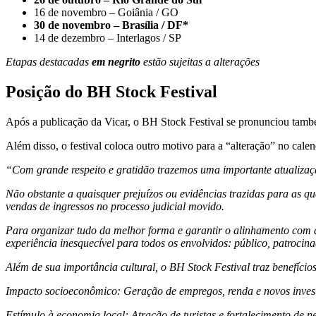
16 de novembro – Goiânia / GO
30 de novembro – Brasília / DF*
14 de dezembro – Interlagos / SP
Etapas destacadas
em negrito
estão sujeitas a alterações
Posição do BH Stock Festival
Após a publicação da Vicar, o BH Stock Festival se pronunciou també
Além disso, o festival coloca outro motivo para a “alteração” no cale
“Com grande respeito e gratidão trazemos uma importante atualizaçã
Não obstante a quaisquer prejuízos ou evidências trazidas para as q
vendas de ingressos no processo judicial movido.
Para organizar tudo da melhor forma e garantir o alinhamento com as
experiência inesquecível para todos os envolvidos: público, patrocinad
Além de sua importância cultural, o BH Stock Festival traz benefícios
Impacto socioeconômico: Geração de empregos, renda e novos inves
Estímulo à economia local: Atração de turistas e fortalecimento de n