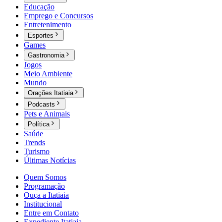
Educação
Emprego e Concursos
Entretenimento
Esportes
Games
Gastronomia
Jogos
Meio Ambiente
Mundo
Orações Itatiaia
Podcasts
Pets e Animais
Política
Saúde
Trends
Turismo
Últimas Notícias
Quem Somos
Programação
Ouça a Itatiaia
Institucional
Entre em Contato
Expediente Itatiaia