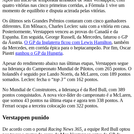
quatro vitórias nas cinco primeiras corridas, a Fórmula 1 vive um
momento de equilíbrio e disputa acirrada pelas vitórias.
Os últimos seis Grandes Prêmios contaram com cinco ganhadores
diferentes. Em Mônaco, Charles Leclerc saiu com a vitória em casa.
Posteriormente, Verstappen venceu as provas do Canadá e da
Espanha. Em seguida, George Russell, da Mercedes, faturou o GP
da Áustria.
O GP da Inglaterra ficou com Lewis Hamilton
, também
da Mercedes, em corrida épica para o heptacampeão. Por fim, Oscar
Piastri
ganhou o GP da Hungria
.
Apesar do rendimento abaixo nas últimas etapas, Verstappen segue
na liderança do Campeonato Mundial de Pilotos, com 265 pontos. O
holandês é seguido por Lando Norris, da McLaren, com 189 pontos
somados. Leclerc fecha o “
top 3”
com 162 pontos.
No Mundial de Construtores, a liderança é da Red Bull, com 389
pontos conquistados. A nova vice-líder do campeonato é a McLaren,
que somou 43 pontos na última etapa e agora tem 338 pontos. A
Ferrari ocupa a terceira colocação com 322 pontos.
Verstappen punido
De acordo com o portal
Racing News 365,
a equipe Red Bull optou