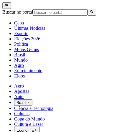
Buscar no portal
Capa
Últimas Notícias
Esporte
Eleições 2026
Política
Minas Gerais
Brasil
Mundo
Agro
Entretenimento
Eloos
Agro
Apostas
Auto
Brasil
Ciência e Tecnologia
Colunas
Copa do Mundo
Cultura e Lazer
Economia