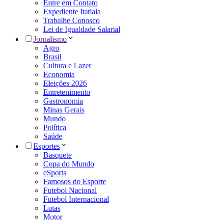
Entre em Contato
Expediente Itatiaia
Trabalhe Conosco
Lei de Igualdade Salarial
Jornalismo
Agro
Brasil
Cultura e Lazer
Economia
Eleições 2026
Entretenimento
Gastronomia
Minas Gerais
Mundo
Política
Saúde
Esportes
Basquete
Copa do Mundo
eSports
Famosos do Esporte
Futebol Nacional
Futebol Internacional
Lutas
Motor