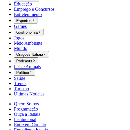
Educação
Emprego e Concursos
Entretenimento
Esportes
Games
Gastronomia
Jogos
Meio Ambiente
Mundo
Orações Itatiaia
Podcasts
Pets e Animais
Política
Saúde
Trends
Turismo
Últimas Notícias
Quem Somos
Programação
Ouça a Itatiaia
Institucional
Entre em Contato
Expediente Itatiaia