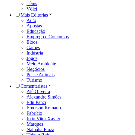
Tênis
Vôlei
Mais Editorias
Auto
Apostas
Educação
Emprego e Concursos
Eloos
Games
Indústria
Jogos
Meio Ambiente
Negócios
Pets e Animais
Turismo
Comentaristas
Alê Oliveira
Alexandre Simões
Edu Panzi
Emerson Romano
Fabrício
João Vitor Xavier
Marques
Nathália Fiuza
Thiago Reis