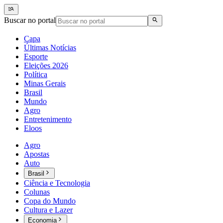
Buscar no portal
Capa
Últimas Notícias
Esporte
Eleições 2026
Política
Minas Gerais
Brasil
Mundo
Agro
Entretenimento
Eloos
Agro
Apostas
Auto
Brasil
Ciência e Tecnologia
Colunas
Copa do Mundo
Cultura e Lazer
Economia