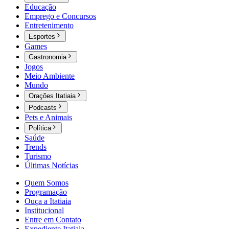
Educação
Emprego e Concursos
Entretenimento
Esportes
Games
Gastronomia
Jogos
Meio Ambiente
Mundo
Orações Itatiaia
Podcasts
Pets e Animais
Política
Saúde
Trends
Turismo
Últimas Notícias
Quem Somos
Programação
Ouça a Itatiaia
Institucional
Entre em Contato
Expediente Itatiaia