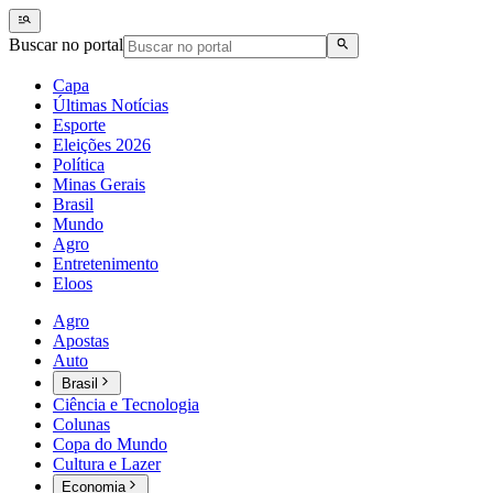
Buscar no portal
Capa
Últimas Notícias
Esporte
Eleições 2026
Política
Minas Gerais
Brasil
Mundo
Agro
Entretenimento
Eloos
Agro
Apostas
Auto
Brasil
Ciência e Tecnologia
Colunas
Copa do Mundo
Cultura e Lazer
Economia