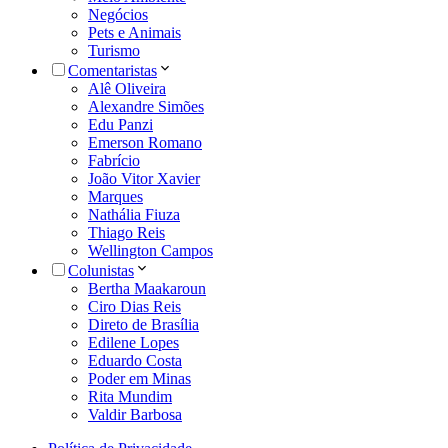
Negócios
Pets e Animais
Turismo
Comentaristas
Alê Oliveira
Alexandre Simões
Edu Panzi
Emerson Romano
Fabrício
João Vitor Xavier
Marques
Nathália Fiuza
Thiago Reis
Wellington Campos
Colunistas
Bertha Maakaroun
Ciro Dias Reis
Direto de Brasília
Edilene Lopes
Eduardo Costa
Poder em Minas
Rita Mundim
Valdir Barbosa