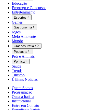
Educação
Emprego e Concursos
Entretenimento
Esportes
Games
Gastronomia
Jogos
Meio Ambiente
Mundo
Orações Itatiaia
Podcasts
Pets e Animais
Política
Saúde
Trends
Turismo
Últimas Notícias
Quem Somos
Programação
Ouça a Itatiaia
Institucional
Entre em Contato
Expediente Itatiaia