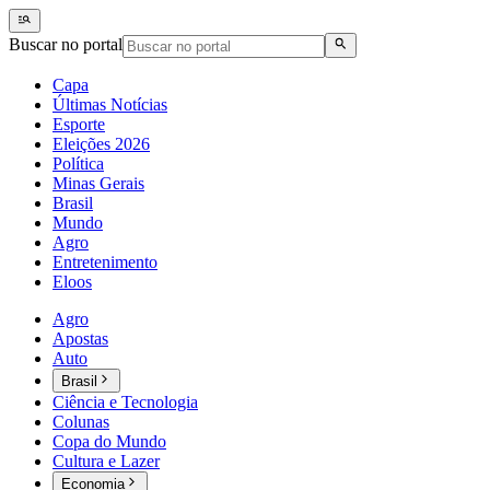
Buscar no portal
Capa
Últimas Notícias
Esporte
Eleições 2026
Política
Minas Gerais
Brasil
Mundo
Agro
Entretenimento
Eloos
Agro
Apostas
Auto
Brasil
Ciência e Tecnologia
Colunas
Copa do Mundo
Cultura e Lazer
Economia