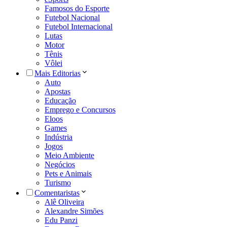
Famosos do Esporte
Futebol Nacional
Futebol Internacional
Lutas
Motor
Tênis
Vôlei
Mais Editorias
Auto
Apostas
Educação
Emprego e Concursos
Eloos
Games
Indústria
Jogos
Meio Ambiente
Negócios
Pets e Animais
Turismo
Comentaristas
Alê Oliveira
Alexandre Simões
Edu Panzi