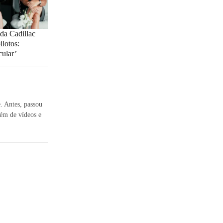
da Cadillac
ilotos:
cular’
e. Antes, passou
ém de vídeos e