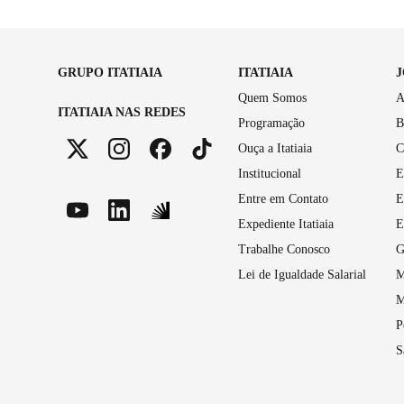
GRUPO ITATIAIA
ITATIAIA
Quem Somos
A
ITATIAIA NAS REDES
Programação
B
Ouça a Itatiaia
C
Institucional
E
Entre em Contato
E
Expediente Itatiaia
E
Trabalhe Conosco
G
Lei de Igualdade Salarial
M
M
P
S