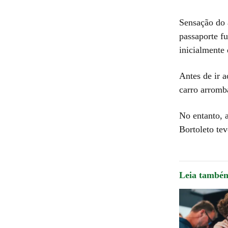
Sensação do 
passaporte f
inicialmente
Antes de ir a
carro arromb
No entanto, 
Bortoleto te
Leia també