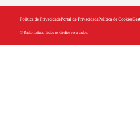
Política de Privacidade
Portal de Privacidade
Política de Cookies
Ges
© Rádio Itatiaia. Todos os direitos reservados.