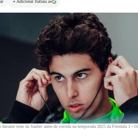
ar
Adicionar Itatiaia ao
o durante teste da Sauber antes de corrida na temporada 2025 da Fórmula 1
•
Di