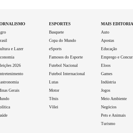
JORNALISMO
ESPORTES
MAIS EDITORI
gro
Basquete
Auto
rasil
Copa do Mundo
Apostas
ultura e Lazer
eSports
Educação
conomia
Famosos do Esporte
Emprego e Concur
leições 2026
Futebol Nacional
Eloos
ntretenimento
Futebol Internacional
Games
astronomia
Lutas
Indústria
inas Gerais
Motor
Jogos
undo
Tênis
Meio Ambiente
olítica
Vôlei
Negócios
aúde
Pets e Animais
Turismo