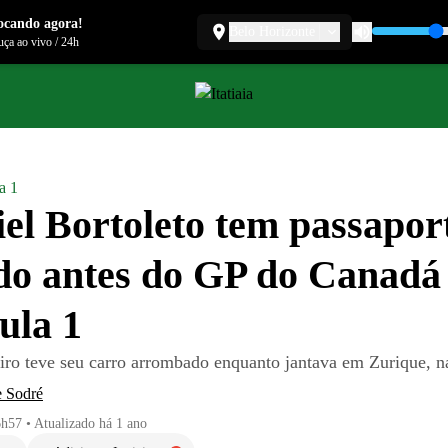
ocando agora!
Belo Horizonte
ça ao vivo
/
24h
a 1
el Bortoleto tem passapor
do antes do GP do Canadá
ula 1
leiro teve seu carro arrombado enquanto jantava em Zurique, n
e Sodré
6h57
•
Atualizado
há 1 ano