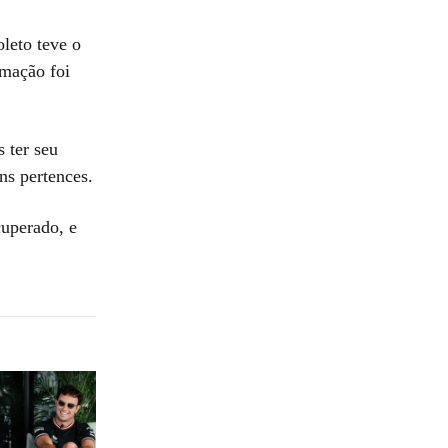
leto teve o
rmação foi
s ter seu
ns pertences.
cuperado, e
.