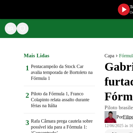
T
Ou
Mais Lidas
Capa
Fórmul
Gabri
Pentacampeão da Stock Car
1
avalia temporada de Bortoleto na
furta
Fórmula 1
Fórm
Piloto da Fórmula 1, Franco
2
Colapinto relata assalto durante
férias na Itália
Piloto brasi
Por
Filip
Rafa Câmara prega cautela sobre
3
12/06/2025 às 1
possível ida para a Fórmula 1:
‘Concentrado’