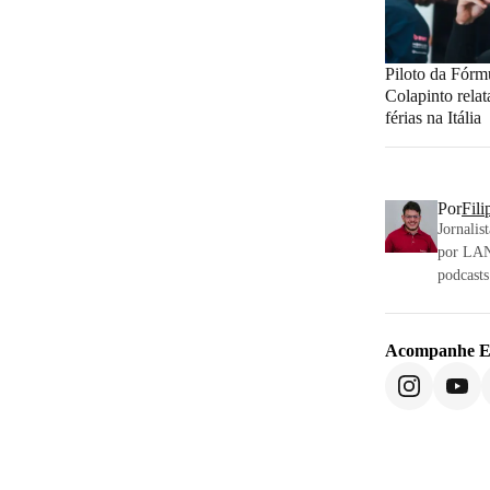
Piloto da Fórm
Colapinto relat
férias na Itália
Por
Fili
Jornalis
por LAN
podcasts
Acompanhe
E