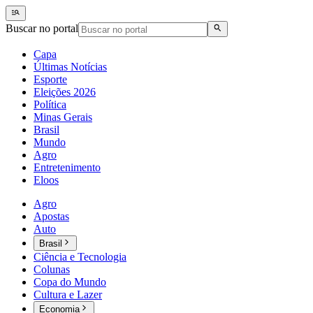
Buscar no portal
Capa
Últimas Notícias
Esporte
Eleições 2026
Política
Minas Gerais
Brasil
Mundo
Agro
Entretenimento
Eloos
Agro
Apostas
Auto
Brasil
Ciência e Tecnologia
Colunas
Copa do Mundo
Cultura e Lazer
Economia