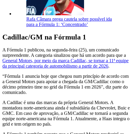
Rafa Câmara prega cautela sobre possível ida
para a Fórmula 1: ‘Concentrado’
Cadillac/GM na Fórmula 1
A Fórmula 1 publicou, na segunda-feira (25), um comunicado
surpreendente. A categoria sinalizou que há um acordo para que a
General Motors, por meio da marca Cadillac, se tornar a 11ª equipe
da principal categoria de automobilismo a partir de 2026
.
“Fórmula 1 anuncia hoje que chegou num princípio de acordo com
a General Motors para apoiar a chegada da GM/Cadillac como o
décimo primeiro time no grid da Fórmula 1 em 2026", diz parte do
comunicado.
A Cadillac é uma das marcas da própria General Motors. A
montadora norte-americana ainda é subsidiária da Chevrolet, Buic e
GMC. Em caso de aprovação, a GM/Cadillac se tornará a segunda
equipe norte-americana na Fórmula 1. Atualmente, a Haas integra o
grid e tem origem no país.