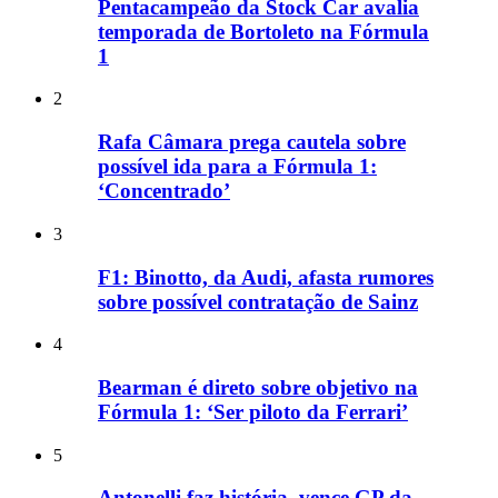
Pentacampeão da Stock Car avalia
temporada de Bortoleto na Fórmula
1
2
Rafa Câmara prega cautela sobre
possível ida para a Fórmula 1:
‘Concentrado’
3
F1: Binotto, da Audi, afasta rumores
sobre possível contratação de Sainz
4
Bearman é direto sobre objetivo na
Fórmula 1: ‘Ser piloto da Ferrari’
5
Antonelli faz história, vence GP da