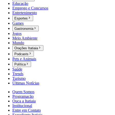
Educação
Emprego e Concursos
Entretenimento
Esportes
Games
Gastronomia
Jogos
Meio Ambiente
Mundo
Orações Itatiaia
Podcasts
Pets e Animais
Política
Saúde
Trends
Turismo
Últimas Notícias
Quem Somos
Programação
Ouça a Itatiaia
Institucional
Entre em Contato
Expediente Itatiaia