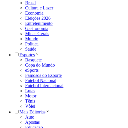
Brasil
Cultura e Lazer
Economia
Eleições 2026
Entretenimento
Gastronomia
Minas Gerais
Mundo
Política
Saúde
Esportes
Basquete
Copa do Mundo
eSports
Famosos do Esporte
Futebol Nacional
Futebol Internacional
Lutas
Motor
Tênis
Vôlei
Mais Editorias
Auto
Apostas
Educação