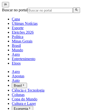
Buscar no portal
Capa
Últimas Notícias
Esporte
Eleições 2026
Política
Minas Gerais
Brasil
Mundo
Agro
Entretenimento
Eloos
Agro
Apostas
Auto
Brasil
Ciência e Tecnologia
Colunas
Copa do Mundo
Cultura e Lazer
Economia