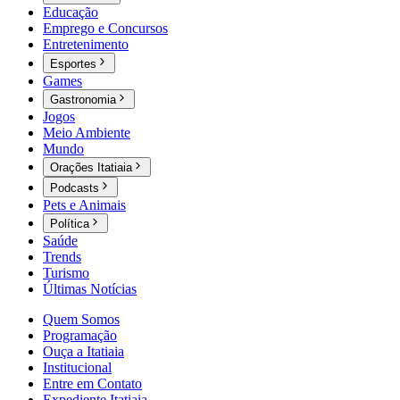
Educação
Emprego e Concursos
Entretenimento
Esportes
Games
Gastronomia
Jogos
Meio Ambiente
Mundo
Orações Itatiaia
Podcasts
Pets e Animais
Política
Saúde
Trends
Turismo
Últimas Notícias
Quem Somos
Programação
Ouça a Itatiaia
Institucional
Entre em Contato
Expediente Itatiaia