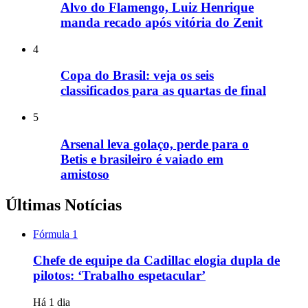
Alvo do Flamengo, Luiz Henrique
manda recado após vitória do Zenit
4
Copa do Brasil: veja os seis
classificados para as quartas de final
5
Arsenal leva golaço, perde para o
Betis e brasileiro é vaiado em
amistoso
Últimas Notícias
Fórmula 1
Chefe de equipe da Cadillac elogia dupla de
pilotos: ‘Trabalho espetacular’
Há 1 dia