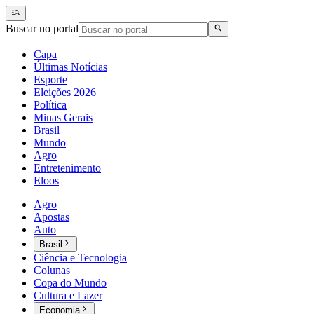
Buscar no portal
Capa
Últimas Notícias
Esporte
Eleições 2026
Política
Minas Gerais
Brasil
Mundo
Agro
Entretenimento
Eloos
Agro
Apostas
Auto
Brasil
Ciência e Tecnologia
Colunas
Copa do Mundo
Cultura e Lazer
Economia