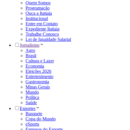
Quem Somos
Programação
Ouça a Itatiaia
Institucional
Entre em Contato
Expediente Itatiaia
Trabalhe Conosco
Lei de Igualdade Salarial
Jornalismo
Agro
Brasil
Cultura e Lazer
Economia
Eleições 2026
Entretenimento
Gastronomia
Minas Gerais
Mundo
Política
Saúde
Esportes
Basquete
Copa do Mundo
eSports
Famosos do Esporte