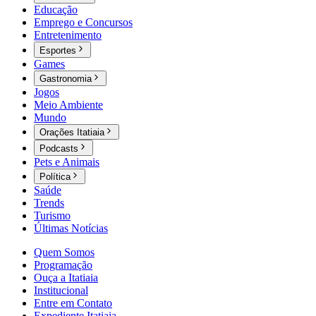
Educação
Emprego e Concursos
Entretenimento
Esportes
Games
Gastronomia
Jogos
Meio Ambiente
Mundo
Orações Itatiaia
Podcasts
Pets e Animais
Política
Saúde
Trends
Turismo
Últimas Notícias
Quem Somos
Programação
Ouça a Itatiaia
Institucional
Entre em Contato
Expediente Itatiaia