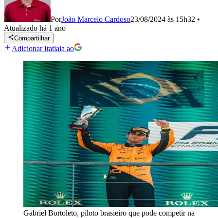
Por
João Marcelo Cardoso
23/08/2024 às 15h32
•
Atualizado
há 1 ano
Compartilhar
Adicionar Itatiaia ao
Gabriel Bortoleto, piloto brasieiro que pode competir na