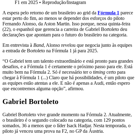
F1 em 2025
•
Reprodução/Instagram
A espera pelo retorno de um brasileiro ao grid da
Fórmula 1
parece
estar perto do fim, ao menos se depender dos esforços do piloto
Fernando Alonso, da Aston Martin. Isso porque, nessa quinta-feira
(22), o espanhol que gerencia a carreira de Gabriel Bortoleto deu
declarações que apontam para o futuro do brasileiro na categoria.
Em entrevista à
Band
, Alonso revelou que negocia junto às equipes
a entrada de Bortoleto na Fórmula 1 já para 2025.
“O Gabriel tem um talento extraordinário e está pronto para grandes
desafios, e a Fórmula 1 é certamente o próximo passo para ele. Está
muito bem na Fórmula 2. Só é necessário ter o
timing
certo para
chegar à Fórmula 1 (...) Claro que há possibilidades, é um piloto que
as equipes estão atentas a ele. E não é apenas a Audi, então espero
que encontremos alguma opção”, afirmou.
Gabriel Bortoleto
Gabriel Bortoleto vive grande momento na Fórmula 2. Atualmente,
o brasileiro é o segundo colocado na categoria, com 129 pontos
somados, 36 a menos que o líder Isack Hadjar. Nesta temporada, o
piloto já venceu uma prova na F2, no GP da Áustria.