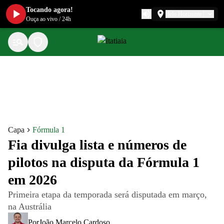
Tocando agora!
Belo Horizonte
Ouça ao vivo
/
24h
Capa
Fórmula 1
Fia divulga lista e números de
pilotos na disputa da Fórmula 1
em 2026
Primeira etapa da temporada será disputada em março,
na Austrália
Por
João Marcelo Cardoso