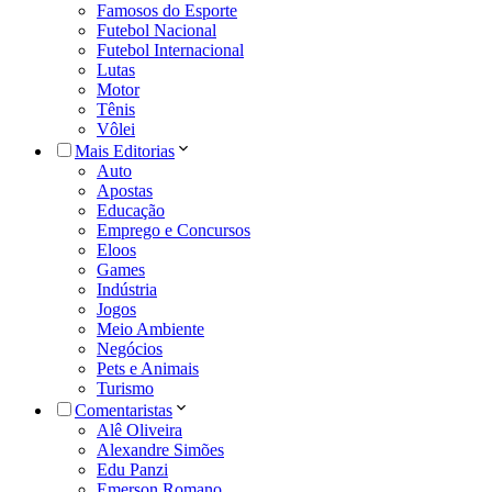
Famosos do Esporte
Futebol Nacional
Futebol Internacional
Lutas
Motor
Tênis
Vôlei
Mais Editorias
Auto
Apostas
Educação
Emprego e Concursos
Eloos
Games
Indústria
Jogos
Meio Ambiente
Negócios
Pets e Animais
Turismo
Comentaristas
Alê Oliveira
Alexandre Simões
Edu Panzi
Emerson Romano