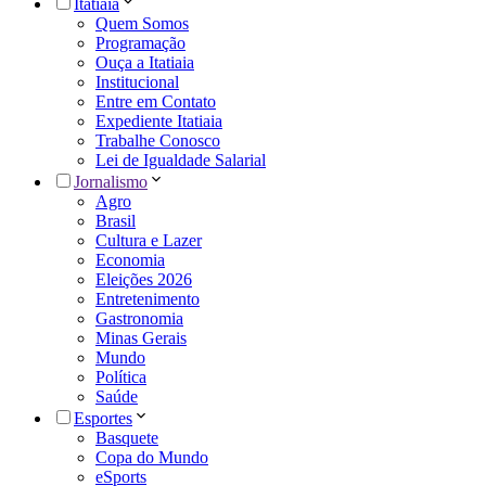
Itatiaia
Quem Somos
Programação
Ouça a Itatiaia
Institucional
Entre em Contato
Expediente Itatiaia
Trabalhe Conosco
Lei de Igualdade Salarial
Jornalismo
Agro
Brasil
Cultura e Lazer
Economia
Eleições 2026
Entretenimento
Gastronomia
Minas Gerais
Mundo
Política
Saúde
Esportes
Basquete
Copa do Mundo
eSports