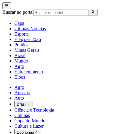
Buscar no portal
Capa
Últimas Notícias
Esporte
Eleições 2026
Política
Minas Gerais
Brasil
Mundo
Agro
Entretenimento
Eloos
Agro
Apostas
Auto
Brasil
Ciência e Tecnologia
Colunas
Copa do Mundo
Cultura e Lazer
Economia