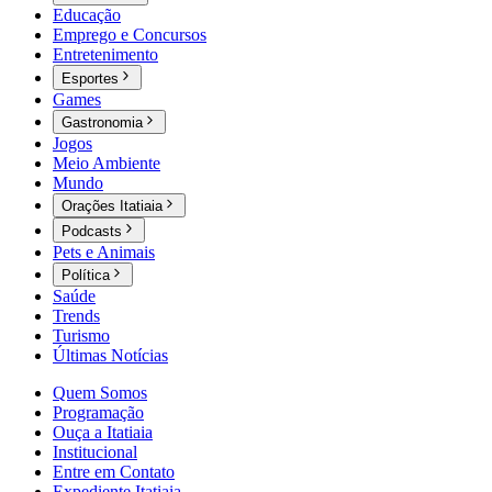
Educação
Emprego e Concursos
Entretenimento
Esportes
Games
Gastronomia
Jogos
Meio Ambiente
Mundo
Orações Itatiaia
Podcasts
Pets e Animais
Política
Saúde
Trends
Turismo
Últimas Notícias
Quem Somos
Programação
Ouça a Itatiaia
Institucional
Entre em Contato
Expediente Itatiaia