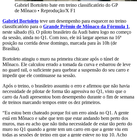
Gabriel Bortoleto bate em treino classificatório do GP
de Mônaco
•
Reprodução/X F1
Gabriel Bortoleto
teve um desempenho para esquecer no treino
classificatório para o
Grande Prêmio de Mônaco da Fórmula 1
,
neste sábado (6). O piloto brasileiro da Audi bateu logo no começo
da sessão, ainda no Q1. Com isso, ele irá largar apenas na 16ª
posição na corrida desse domingo, marcada para às 10h (de
Brasília).
Bortoleto atingiu o muro na primeira chicane após o túnel de
Mônaco. Ele calculou errado a tomada da curva e esbarrou de leve
no guard rail, o suficiente para quebrar a suspensão do seu carro e
impedir que ele continuasse na sessão.
Após o treino, o brasileiro assumiu o erro e afirmou que não havia
necessidade de pilotar de forma tão agressiva no Q1, visto que o
carro da Audi apresentou bom desempenho durante o fim de semana
de treinos marcando tempos entre os dez primeiros.
“Eu estou bem chateado porque foi um erro ainda no Q1. A gente
está em Mônaco e sabe que tem que estar andando bem perto dos
muros, mas eu acho que não tinha necessidade de estar tão perto do
muro no Q1 quando a gente tem um carro em que a gente viu em
todas as sessões de treino em que a gente esteve no top 10. Acho