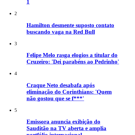
1
2
Hamilton desmente suposto contato
buscando vaga na Red Bull
3
Felipe Melo rasga elogios a titular do
Cruzeiro: 'Dei parabéns ao Pedrinho'
4
Craque Neto desabafa após
eliminação do Corinthians: 'Quem
não gostou que se f***'
5
Emissora anuncia exibição do
Sauditão na TV aberta e amplia
portfólio internacional