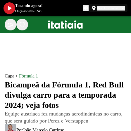
Tocando agora!
Belo Horizonte
Ouça ao vivo
/
24h
Capa
Fórmula 1
Bicampeã da Fórmula 1, Red Bull
divulga carro para a temporada
2024; veja fotos
Equipe austríaca fez mudanças aerodinâmicas no carro,
que será guiado por Pérez e Verstappen
Por
João Marcelo Cardoso