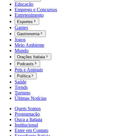
Educação
Emprego e Concursos
Entretenimento
Esportes
Games
Gastronomia
Jogos
Meio Ambiente
Mundo
Orações Itatiaia
Podcasts
Pets e Animais
Política
Saúde
Trends
Turismo
Últimas Notícias
Quem Somos
Programação
Ouça a Itatiaia
Institucional
Entre em Contato
Expediente Itatiaia