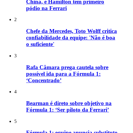
China, e Hamilton tem primeiro
pódio na Ferrari
2
Chefe da Mercedes, Toto Wolff critica
confiabilidade da equipe: 'Não é boa
o suficiente'
3
Rafa Câmara prega cautela sobre
possível ida para a Fórmula 1:
‘Concentrado’
4
Bearman é direto sobre objetivo na
Fórmula 1: ‘Ser piloto da Ferrari’
5
Fórmula 1: equipe anuncia substituto