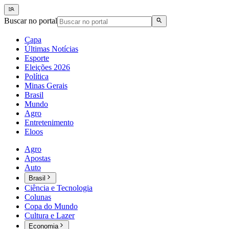
Buscar no portal
Capa
Últimas Notícias
Esporte
Eleições 2026
Política
Minas Gerais
Brasil
Mundo
Agro
Entretenimento
Eloos
Agro
Apostas
Auto
Brasil
Ciência e Tecnologia
Colunas
Copa do Mundo
Cultura e Lazer
Economia