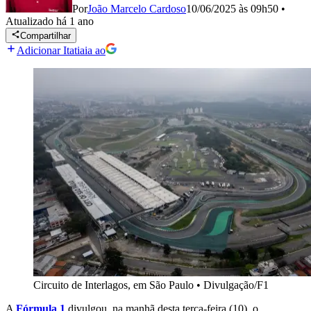
Por
João Marcelo Cardoso
10/06/2025 às 09h50
•
Atualizado
há 1 ano
Compartilhar
Adicionar Itatiaia ao
Circuito de Interlagos, em São Paulo
•
Divulgação/F1
A
Fórmula 1
divulgou, na manhã desta terça-feira (10), o