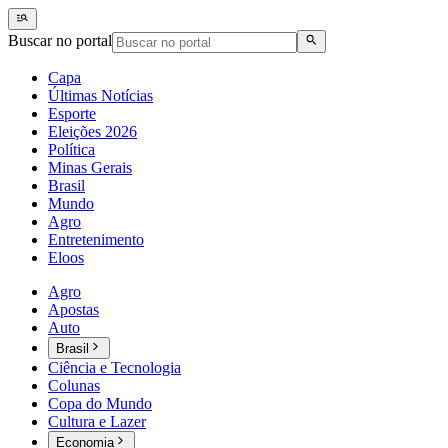
Buscar no portal
Capa
Últimas Notícias
Esporte
Eleições 2026
Política
Minas Gerais
Brasil
Mundo
Agro
Entretenimento
Eloos
Agro
Apostas
Auto
Brasil
Ciência e Tecnologia
Colunas
Copa do Mundo
Cultura e Lazer
Economia