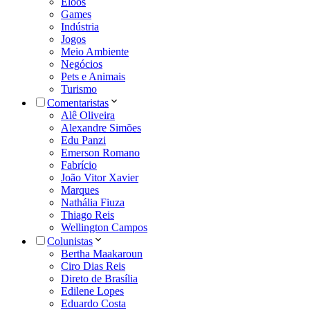
Eloos
Games
Indústria
Jogos
Meio Ambiente
Negócios
Pets e Animais
Turismo
Comentaristas
Alê Oliveira
Alexandre Simões
Edu Panzi
Emerson Romano
Fabrício
João Vitor Xavier
Marques
Nathália Fiuza
Thiago Reis
Wellington Campos
Colunistas
Bertha Maakaroun
Ciro Dias Reis
Direto de Brasília
Edilene Lopes
Eduardo Costa