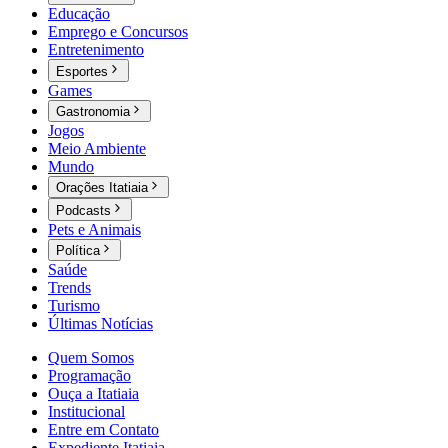
Educação
Emprego e Concursos
Entretenimento
Esportes
Games
Gastronomia
Jogos
Meio Ambiente
Mundo
Orações Itatiaia
Podcasts
Pets e Animais
Política
Saúde
Trends
Turismo
Últimas Notícias
Quem Somos
Programação
Ouça a Itatiaia
Institucional
Entre em Contato
Expediente Itatiaia