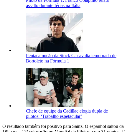
Piloto da Fórmula 1, Franco Colapinto relata
assalto durante férias na Itália
Pentacampeão da Stock Car avalia temporada de
Bortoleto na Fórmula 1
Chefe de equipe da Cadillac elogia dupla de
pilotos: ‘Trabalho espetacular’
O resultado também foi positivo para Sainz. O espanhol saltou da
18ª para a 12ª colocação no Mundial de Pilotos, com 31 pontos. Já