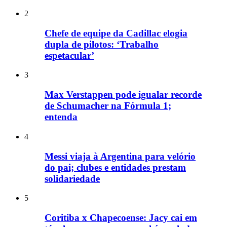
2
Chefe de equipe da Cadillac elogia
dupla de pilotos: ‘Trabalho
espetacular’
3
Max Verstappen pode igualar recorde
de Schumacher na Fórmula 1;
entenda
4
Messi viaja à Argentina para velório
do pai; clubes e entidades prestam
solidariedade
5
Coritiba x Chapecoense: Jacy cai em