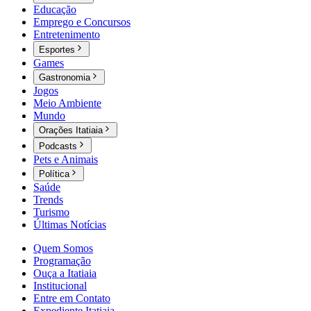
Educação
Emprego e Concursos
Entretenimento
Esportes
Games
Gastronomia
Jogos
Meio Ambiente
Mundo
Orações Itatiaia
Podcasts
Pets e Animais
Política
Saúde
Trends
Turismo
Últimas Notícias
Quem Somos
Programação
Ouça a Itatiaia
Institucional
Entre em Contato
Expediente Itatiaia