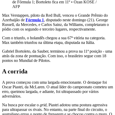
de Fórmula 1; Bortoleto fica em 11º
•
Ozan KOSE /
AFP
Max Verstappen, piloto da Red Bull, venceu o Grande Prêmio do
Azerbaijão de
Fórmula 1
, disputado neste domingo (21). George
Russell, da Mercedes, e Carlos Sainz, da Williams, completaram o
pódio com os segundo e terceiro lugares, respectivamente.
Com o triunfo, o holandês chegou a sua 67ª vitória na categoria.
Max também triunfou na última etapa, disputada na Itália.
Gabriel Bortoleto, da Sauber, terminou a prova na 11ª posição - uma
atrás da zona de pontuação. Com isso, o brasileiro segue com 18
pontos no Mundial de Pilotos.
A corrida
A prova começou com uma largada emocionante. O destaque foi
Oscar Piastri, da McLaren. O atual líder do campeonato cometeu um
erro, queimou largada, e adiante, foi ultrapassado por vários
adversários.
Na busca por escalar o
grid
, Piastri adotou uma postura agressiva
para ultrapassar os rivais. No entanto, na parte final do circuito, o
australiano errou o ponto de frenagem e se chocou contra o muro. O