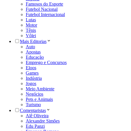
Famosos do Esporte
Futebol Nacional
Futebol Internacional
Lutas
Motor
Tênis
Vôlei
Mais Editorias
Auto
Apostas
Educação
Emprego e Concursos
Eloos
Games
Indústria
Jogos
Meio Ambiente
Negócios
Pets e Animais
Turismo
Comentaristas
Alê Oliveira
Alexandre Simões
Edu Panzi