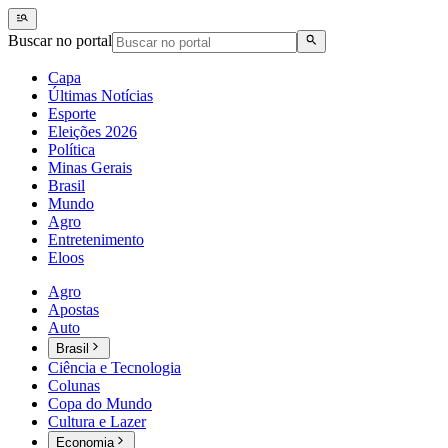
Buscar no portal
Capa
Últimas Notícias
Esporte
Eleições 2026
Política
Minas Gerais
Brasil
Mundo
Agro
Entretenimento
Eloos
Agro
Apostas
Auto
Brasil
Ciência e Tecnologia
Colunas
Copa do Mundo
Cultura e Lazer
Economia