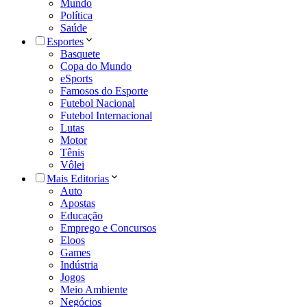
Mundo
Política
Saúde
Esportes
Basquete
Copa do Mundo
eSports
Famosos do Esporte
Futebol Nacional
Futebol Internacional
Lutas
Motor
Tênis
Vôlei
Mais Editorias
Auto
Apostas
Educação
Emprego e Concursos
Eloos
Games
Indústria
Jogos
Meio Ambiente
Negócios