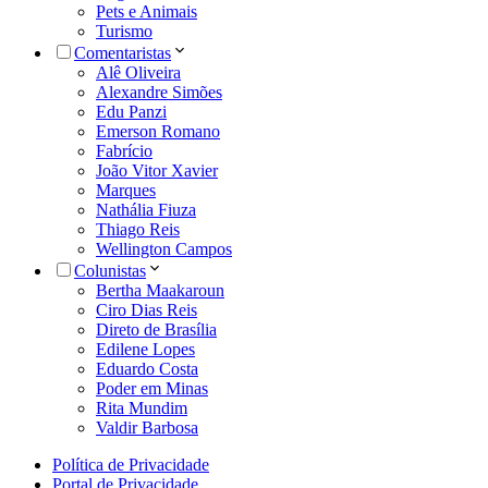
Pets e Animais
Turismo
Comentaristas
Alê Oliveira
Alexandre Simões
Edu Panzi
Emerson Romano
Fabrício
João Vitor Xavier
Marques
Nathália Fiuza
Thiago Reis
Wellington Campos
Colunistas
Bertha Maakaroun
Ciro Dias Reis
Direto de Brasília
Edilene Lopes
Eduardo Costa
Poder em Minas
Rita Mundim
Valdir Barbosa
Política de Privacidade
Portal de Privacidade