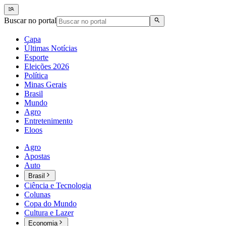
Buscar no portal
Capa
Últimas Notícias
Esporte
Eleições 2026
Política
Minas Gerais
Brasil
Mundo
Agro
Entretenimento
Eloos
Agro
Apostas
Auto
Brasil
Ciência e Tecnologia
Colunas
Copa do Mundo
Cultura e Lazer
Economia