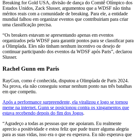
Breaking for Gold USA, divisão de dança do Comitê Olímpico dos
Estados Unidos, Zack Slusser, argumentou que a WDSF não tinha
méritos reais com a comunidade de breaking. Para ele, a entidade
mundial falhou em organizar eventos que contribuiriam para criar
uma classificação precisa.
“Os breakers estavam se apresentando apenas em eventos
organizados pela WDSF para garantir pontos para se classificar para
a Olimpíada. Eles não tinham nenhum incentivo ou desejo de
continuar participando dos eventos da WDSF após Paris”, declarou
Slusser.
Rachel Gunn em Paris
RayGun, como é conhecida, disputou a Olimpíada de Paris 2024.
Na prova, ela não conseguiu somar nenhum ponto nas três batalhas
em que competiu.
Após a performance surpreendente, ela viralizou e logo se tornou
meme na internet. Gunn se posicionou contra os xingamentos que
estava recebendo depois do fim dos Jogos
.
“Agradeço a todas as pessoas que me apoiaram. Eu realmente
aprecio a positividade e estou feliz que pude trazer alguma alegria
para as suas vidas, isso era o que eu esperava. Eu não esperava que