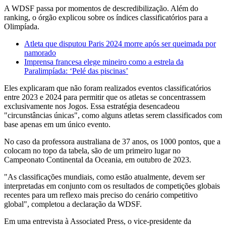
A WDSF passa por momentos de descredibilização. Além do
ranking, o órgão explicou sobre os índices classificatórios para a
Olimpíada.
Atleta que disputou Paris 2024 morre após ser queimada por
namorado
Imprensa francesa elege mineiro como a estrela da
Paralimpíada: ‘Pelé das piscinas’
Eles explicaram que não foram realizados eventos classificatórios
entre 2023 e 2024 para permitir que os atletas se concentrassem
exclusivamente nos Jogos. Essa estratégia desencadeou
"circunstâncias únicas", como alguns atletas serem classificados com
base apenas em um único evento.
No caso da professora australiana de 37 anos, os 1000 pontos, que a
colocam no topo da tabela, são de um primeiro lugar no
Campeonato Continental da Oceania, em outubro de 2023.
"As classificações mundiais, como estão atualmente, devem ser
interpretadas em conjunto com os resultados de competições globais
recentes para um reflexo mais preciso do cenário competitivo
global", completou a declaração da WDSF.
Em uma entrevista à Associated Press, o vice-presidente da