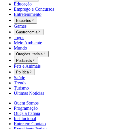
Educação
Emprego e Concursos
Entretenimento
Esportes
Games
Gastronomia
Jogos
Meio Ambiente
Mundo
Orações Itatiaia
Podcasts
Pets e Animais
Política
Saúde
Trends
Turismo
Últimas Notícias
Quem Somos
Programação
Ouça a Itatiaia
Institucional
Entre em Contato
Expediente Itatiaia