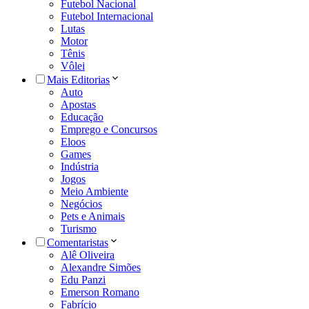
Futebol Nacional
Futebol Internacional
Lutas
Motor
Tênis
Vôlei
Mais Editorias
Auto
Apostas
Educação
Emprego e Concursos
Eloos
Games
Indústria
Jogos
Meio Ambiente
Negócios
Pets e Animais
Turismo
Comentaristas
Alê Oliveira
Alexandre Simões
Edu Panzi
Emerson Romano
Fabrício