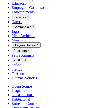
Educação
Emprego e Concursos
Entretenimento
Esportes
Games
Gastronomia
Jogos
Meio Ambiente
Mundo
Orações Itatiaia
Podcasts
Pets e Animais
Política
Saúde
Trends
Turismo
Últimas Notícias
Quem Somos
Programação
Ouça a Itatiaia
Institucional
Entre em Contato
Expediente Itatiaia