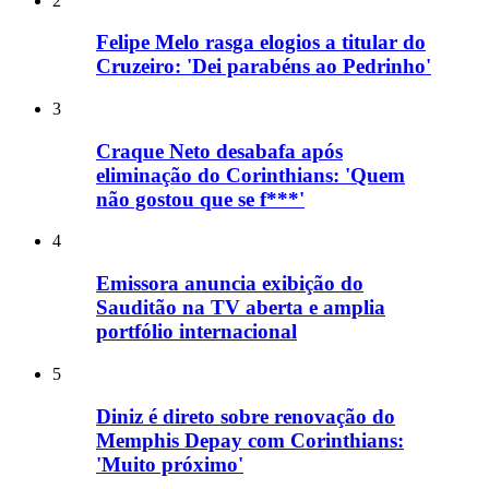
2
Felipe Melo rasga elogios a titular do
Cruzeiro: 'Dei parabéns ao Pedrinho'
3
Craque Neto desabafa após
eliminação do Corinthians: 'Quem
não gostou que se f***'
4
Emissora anuncia exibição do
Sauditão na TV aberta e amplia
portfólio internacional
5
Diniz é direto sobre renovação do
Memphis Depay com Corinthians:
'Muito próximo'