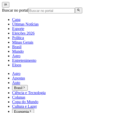
Buscar no portal
Capa
Últimas Notícias
Esporte
Eleições 2026
Política
Minas Gerais
Brasil
Mundo
Agro
Entretenimento
Eloos
Agro
Apostas
Auto
Brasil
Ciência e Tecnologia
Colunas
Copa do Mundo
Cultura e Lazer
Economia