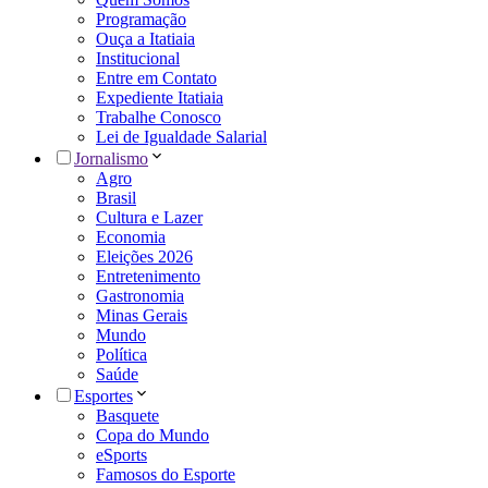
Programação
Ouça a Itatiaia
Institucional
Entre em Contato
Expediente Itatiaia
Trabalhe Conosco
Lei de Igualdade Salarial
Jornalismo
Agro
Brasil
Cultura e Lazer
Economia
Eleições 2026
Entretenimento
Gastronomia
Minas Gerais
Mundo
Política
Saúde
Esportes
Basquete
Copa do Mundo
eSports
Famosos do Esporte