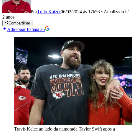
Por
Túlio Kaizer
06/02/2024 às 17h53
•
Atualizado
há
2 anos
Compartilhar
Adicionar Itatiaia ao
Travis Kelce ao lado da namorada Taylor Swift após a