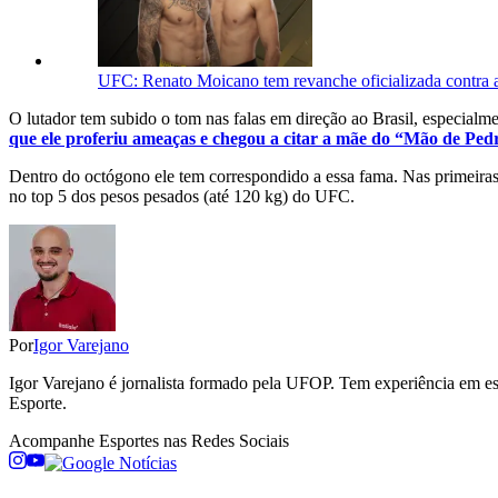
UFC: Renato Moicano tem revanche oficializada contra a
O lutador tem subido o tom nas falas em direção ao Brasil, especial
que ele proferiu ameaças e chegou a citar a mãe do “Mão de Ped
Dentro do octógono ele tem correspondido a essa fama. Nas primeiras d
no top 5 dos pesos pesados (até 120 kg) do UFC.
Por
Igor Varejano
Igor Varejano é jornalista formado pela UFOP. Tem experiência em esp
Esporte.
Acompanhe
Esportes
nas Redes Sociais