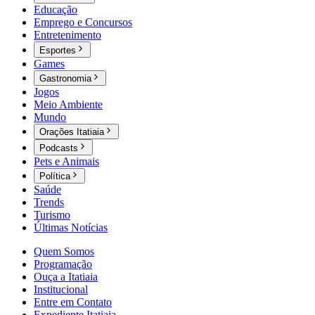
Educação
Emprego e Concursos
Entretenimento
Esportes
Games
Gastronomia
Jogos
Meio Ambiente
Mundo
Orações Itatiaia
Podcasts
Pets e Animais
Política
Saúde
Trends
Turismo
Últimas Notícias
Quem Somos
Programação
Ouça a Itatiaia
Institucional
Entre em Contato
Expediente Itatiaia