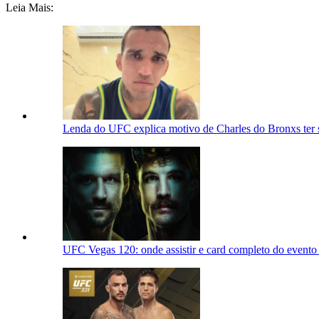
Leia Mais:
Lenda do UFC explica motivo de Charles do Bronxs ter s
UFC Vegas 120: onde assistir e card completo do evento 