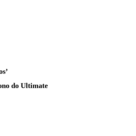
os’
gono do Ultimate