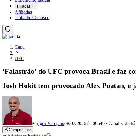
Filiadas
Afiliadas
Trabalhe Conosco
Capa
UFC
'Falastrão' do UFC provoca Brasil e faz co
Josh Hokit tem provocado Alex Poatan, e já
Por
Igor Varejano
08/07/2026 às 09h49
•
Atualizado
há
Compartilhar