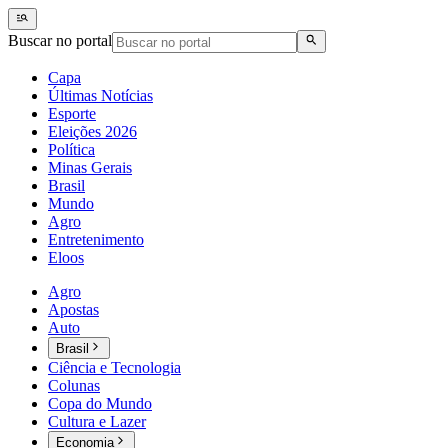
Buscar no portal
Capa
Últimas Notícias
Esporte
Eleições 2026
Política
Minas Gerais
Brasil
Mundo
Agro
Entretenimento
Eloos
Agro
Apostas
Auto
Brasil
Ciência e Tecnologia
Colunas
Copa do Mundo
Cultura e Lazer
Economia