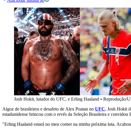
Adicionar Itatiaia ao
Josh Hokit, lutador do UFC, e Erling Haaland
•
Reprodução/UF
Algoz de brasileiros e desafeto de Alex Poatan no
UFC
, Josh Hokit d
estadunidense brincou com o revés da Seleção Brasileira e convidou E
"Erling Haaland estará no meu corner na minha próxima luta. Acabou p