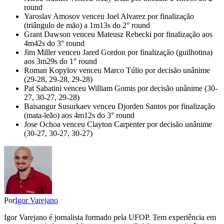
round
Yaroslav Amosov venceu Joel Alvarez por finalização
(triângulo de mão) a 1m13s do 2° round
Grant Dawson venceu Mateusz Rebecki por finalização aos
4m42s do 3° round
Jim Miller venceu Jared Gordon por finalização (guilhotina)
aos 3m29s do 1° round
Roman Kopylov venceu Marco Túlio por decisão unânime
(29-28, 29-28, 29-28)
Pat Sabatini venceu William Gomis por decisão unânime (30-
27, 30-27, 29-28)
Baisangur Susurkaev venceu Djorden Santos por finalização
(mata-leão) aos 4m12s do 3° round
Jose Ochoa venceu Clayton Carpenter por decisão unânime
(30-27, 30-27, 30-27)
Por
Igor Varejano
Igor Varejano é jornalista formado pela UFOP. Tem experiência em