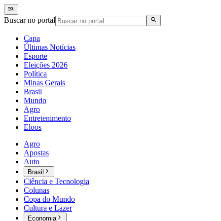
Buscar no portal
Capa
Últimas Notícias
Esporte
Eleições 2026
Política
Minas Gerais
Brasil
Mundo
Agro
Entretenimento
Eloos
Agro
Apostas
Auto
Brasil
Ciência e Tecnologia
Colunas
Copa do Mundo
Cultura e Lazer
Economia