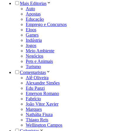
Mais Editorias
Auto
Apostas
Educação
Emprego e Concursos
Eloos
Games
Indústria
Jogos
Meio Ambiente
Negócios
Pets e Animais
Turismo
Comentaristas
Alê Oliveira
Alexandre Simões
Edu Panzi
Emerson Romano
Fabrício
João Vitor Xavier
Marques
Nathália Fiuza
Thiago Reis
Wellington Campos
Colunistas