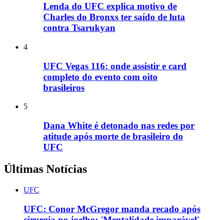
Lenda do UFC explica motivo de
Charles do Bronxs ter saído de luta
contra Tsarukyan
4
UFC Vegas 116: onde assistir e card
completo do evento com oito
brasileiros
5
Dana White é detonado nas redes por
atitude após morte de brasileiro do
UFC
Últimas Notícias
UFC
UFC: Conor McGregor manda recado após
cirurgia no joelho: 'Mentalidade imparável'