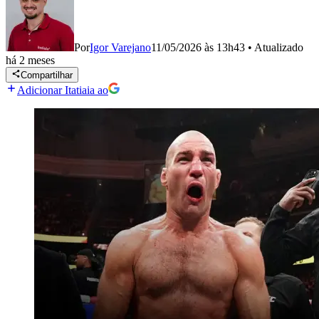
Por
Igor Varejano
11/05/2026 às 13h43
•
Atualizado
há 2 meses
Compartilhar
Adicionar Itatiaia ao