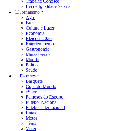
Trabalhe Conosco
Lei de Igualdade Salarial
Jornalismo
Agro
Brasil
Cultura e Lazer
Economia
Eleições 2026
Entretenimento
Gastronomia
Minas Gerais
Mundo
Política
Saúde
Esportes
Basquete
Copa do Mundo
eSports
Famosos do Esporte
Futebol Nacional
Futebol Internacional
Lutas
Motor
Tênis
Vôlei