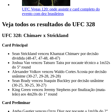
UFC Vegas 120: onde assistir e card completo do
evento com dez brasileiros
Veja todos os resultados do UFC 328
UFC 328: Chimaev x Strickland
Card Principal
Sean Strickland venceu Khamzat Chimaev por decisão
dividida (48-47, 47-48, 48-47)
Joshua Van venceu Tatsuro Taira por nocaute técnico a 1m32s
do 5° round
Alexander Volkov venceu Waldo Cortes Acosta por decisão
unânime (30-27, 29-28, 29-28)
Sean Brady venceu Joaquin Buckley por decisão unânime
(30-25, 30-25, 30-27)
King Green venceu Jeremy Stephens por finalização (mata-
leão) aos 4m20s do 1° round
Card Preliminar
Ateba Gautier venceu Ozzy Diaz por nocaute a 1m10s do 2°