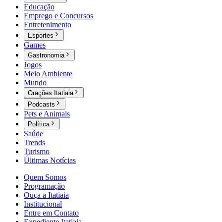
Educação
Emprego e Concursos
Entretenimento
Esportes
Games
Gastronomia
Jogos
Meio Ambiente
Mundo
Orações Itatiaia
Podcasts
Pets e Animais
Política
Saúde
Trends
Turismo
Últimas Notícias
Quem Somos
Programação
Ouça a Itatiaia
Institucional
Entre em Contato
Expediente Itatiaia