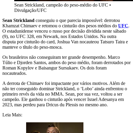
Sean Strickland, campeão do peso-médio do UFC
•
Divulgação/UFC
Sean Strickland
conseguiu o que parecia impossível: derrotou
Khamzat Chimaev e retomou o cinturão dos pesos médios do
UFC
.
O estadunidense venceu o russo por decisão dividida neste sábado
(9), no UFC 328, em Newark, nos Estados Unidos. Na outra
disputa por cinturão do card, Joshua Van nocauteou Tatsuro Taira e
manteve o título do peso-mosca.
Os brasileiros não conseguiram ter grande desempenho. Marco
Túlio e Djorden Santos, ambos do peso médio, foram derrotados por
Roman Kopylov e Baisangur Sursukaev. Os dois foram
nocauteados.
A derrota de Chimaev foi impactante por vários motivos. Além de
não ter conseguido dominar Strickland, o ‘Lobo’ ainda enfrentou o
primeiro revés da vida no MMA. Sean, por sua vez, voltou a ser
campeão. Ele ganhou o cinturão após vencer Israel Adesanya em
2023, mas perdeu para Dricus du Plessis no mesmo ano.
Leia Mais: